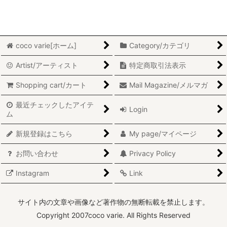
Stig Lindberg/スティグ・リンドベリ
絞り込む
Lisa Larson/リサ・ラーソン
coco varie[ホーム]
Category/カテゴリ
Marianne Westman/マリアンヌ・ウエストマン
Artist/アーティスト
特定商取引法表示
Sylvia Leuchovius/シルヴィア・レウショヴィウス
Shopping cart/カート
Mail Magazine/メルマガ
Inger Persson/インガー・パーソン
最近チェックしたアイテ
Login
ム
Mari Simmulson/マリ・シミュルソン
新規登録はこちら
My page/マイページ
Erik Hoglund/エリック・ホグラン
お問い合わせ
Privacy Policy
Signe Persson Melin/シグネ・ペーション メリン
Instagram
Link
Nanny Still/ナニー・スティル
サイト内の文章や画像など著作物の無断転載を禁止します。
Eva Englund/エヴァ・イングランド
Copyright 2007coco varie. All Rights Reserved