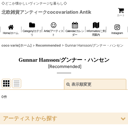
◇どこか懐かしいヴィンテージな暮らし◇
北欧雑貨アンティークcocovariation Antik
カート
Category/カテゴ
Artist/アーティス
Calendar/カレン
Information/ご利
Home/ホーム
Instagram
リ
ト
ダー
用案内
coco varie[ホーム]
>
Recommended
>
Gunnar Hansson/グンナー・ハンセン
Gunnar Hansson/グンナー・ハンセン
[
Recommended
]
表示順変更
閉じる
0
件
表示数
:
在庫あり
アーティストから探す
並び順
: