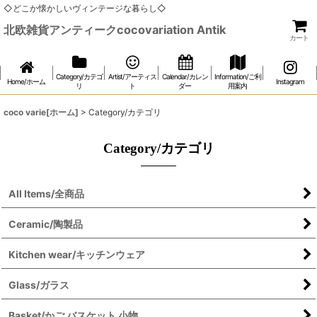
◇どこか懐かしいヴィンテージな暮らし◇
北欧雑貨アンティークcocovariation Antik
カート
Category/カテゴ
Artist/アーティス
Calendar/カレン
Information/ご利
Home/ホーム
Instagram
リ
ト
ダー
用案内
coco varie[ホーム]
>
Category/カテゴリ
Category/カテゴリ
All Items/全商品
Ceramic/陶製品
Kitchen wear/キッチンウェア
Glass/ガラス
Basket/かご バスケット 小物