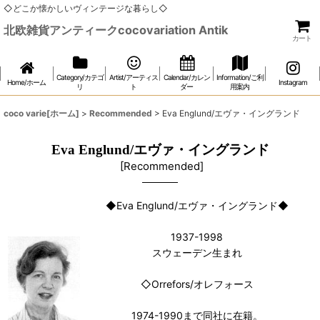
◇どこか懐かしいヴィンテージな暮らし◇
北欧雑貨アンティークcocovariation Antik
カート
Category/カテゴ
Artist/アーティス
Calendar/カレン
Information/ご利
Home/ホーム
Instagram
リ
ト
ダー
用案内
coco varie[ホーム]
>
Recommended
>
Eva Englund/エヴァ・イングランド
Eva Englund/エヴァ・イングランド
[
Recommended
]
◆Eva Englund/エヴァ・イングランド◆
1937-1998
スウェーデン生まれ
◇Orrefors/オレフォース
1974-1990まで同社に在籍。