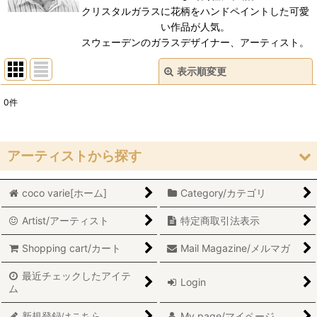
クリスタルガラスに花柄をハンドペイントした可愛
い作品が人気。
スウェーデンのガラスデザイナー、アーティスト。
表示順変更
閉じる
0
件
表示数
:
在庫あり
アーティストから探す
並び順
:
coco varie[ホーム]
Category/カテゴリ
Stig Lindberg/スティグ・リンドベリ
絞り込む
Artist/アーティスト
特定商取引法表示
Lisa Larson/リサ・ラーソン
Shopping cart/カート
Mail Magazine/メルマガ
Marianne Westman/マリアンヌ・ウエストマン
最近チェックしたアイテ
Login
Sylvia Leuchovius/シルヴィア・レウショヴィウス
ム
Inger Persson/インガー・パーソン
新規登録はこちら
My page/マイページ