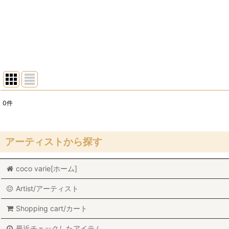
0
件
表示数
:
在庫あり
アーティストから探す
並び順
:
coco varie[ホーム]
Stig Lindberg/スティグ・リンドベリ
Artist/アーティスト
Lisa Larson/リサ・ラーソン
Shopping cart/カート
Marianne Westman/マリアンヌ・ウエストマン
最近チェックしたアイテム