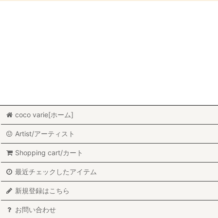
並び順
:
Kitchen wear/キッチンウェア (All Items/全商品)
Finel/フィネル
CathrineHolm/キャサリンホルム
Enamel/Kockums/Nils Johanホウロウ
Stainless/koppar/Nils Johanステンレス/コッパ―
coco varie[ホーム]
Cutlery Tong/カトラリー
Artist/アーティスト
Kitchen/otherキッチン
Shopping cart/カート
最近チェックしたアイテム
新規登録はこちら
お問い合わせ