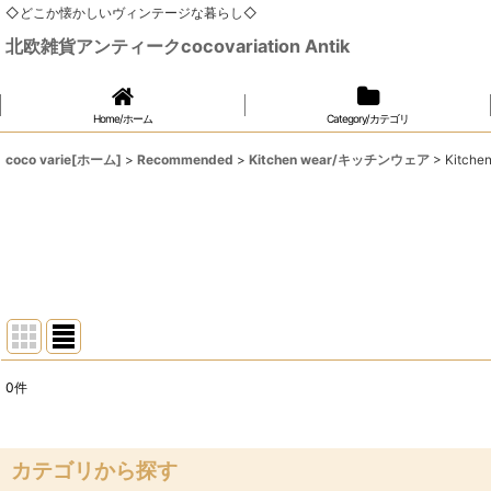
◇どこか懐かしいヴィンテージな暮らし◇
北欧雑貨アンティークcocovariation Antik
Home/ホーム
Category/カテゴリ
coco varie[ホーム]
>
Recommended
>
Kitchen wear/キッチンウェア
>
Kitch
0
件
表示数
:
在庫あり
カテゴリから探す