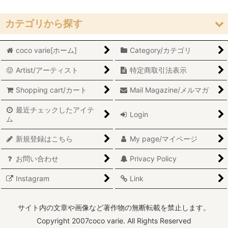
在庫あり
カテゴリから探す
並び順
:
coco varie[ホーム]
Category/カテゴリ
Kitchen wear/キッチンウェア (All Items/全商品)
絞り込む
Artist/アーティスト
特定商取引法表示
Finel/フィネル
Shopping cart/カート
Mail Magazine/メルマガ
CathrineHolm/キャサリンホルム
最近チェックしたアイテ
Login
Enamel/Kockums/Nils Johanホウロウ
ム
Stainless/koppar/Nils Johanステンレス/コッパ―
新規登録はこちら
My page/マイページ
お問い合わせ
Privacy Policy
Cutlery Tong/カトラリー
Instagram
Link
Kitchen/otherキッチン
サイト内の文章や画像など著作物の無断転載を禁止します。
Copyright 2007coco varie. All Rights Reserved