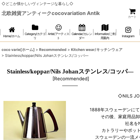
◇どこか懐かしいヴィンテージな暮らし◇
北欧雑貨アンティークcocovariation Antik
カート
Category/カテゴ
Artist/アーティス
Calendar/カレン
Information/ご利
Home/ホーム
Instagram
リ
ト
ダー
用案内
coco varie[ホーム]
>
Recommended
>
Kitchen wear/キッチンウェア
>
Stainless/koppar/Nils Johanステンレス/コッパ―
Stainless/koppar/Nils Johanステンレス/コッパ―
[
Recommended
]
◇NILS 
1888年スウェーデンに
その後、家庭用品卸
社名をN
カトラリーやポッ
スウェーデンの一流メ