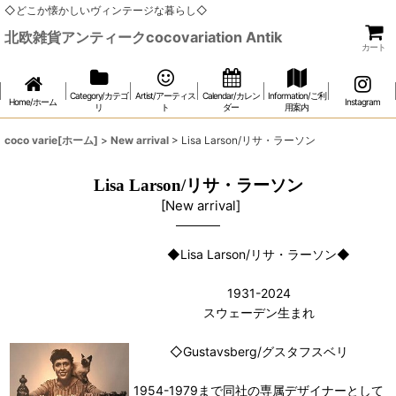
◇どこか懐かしいヴィンテージな暮らし◇
北欧雑貨アンティークcocovariation Antik
カート
Category/カテゴ
Artist/アーティス
Calendar/カレン
Information/ご利
Home/ホーム
Instagram
リ
ト
ダー
用案内
coco varie[ホーム]
>
New arrival
>
Lisa Larson/リサ・ラーソン
Lisa Larson/リサ・ラーソン
[
New arrival
]
◆Lisa Larson/リサ・ラーソン◆
1931-2024
スウェーデン生まれ
◇Gustavsberg/グスタフスベリ
1954-1979まで同社の専属デザイナーとして