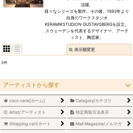
活躍。
様々なシリーズを製作。その後、1992年より
自身のワークスタジオ
KERAMIKSTUDION GUSTAVSBERGを設立。
スウェーデンを代表するデザイナー、アーテ
ィスト、陶芸家。
表示順変更
閉じる
0
件
表示数
:
在庫あり
アーティストから探す
並び順
:
coco varie[ホーム]
Category/カテゴリ
Stig Lindberg/スティグ・リンドベリ
絞り込む
Artist/アーティスト
特定商取引法表示
Lisa Larson/リサ・ラーソン
Shopping cart/カート
Mail Magazine/メルマガ
Marianne Westman/マリアンヌ・ウエストマン