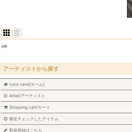
0
件
表示数
:
在庫あり
アーティストから探す
並び順
:
coco varie[ホーム]
Stig Lindberg/スティグ・リンドベリ
Artist/アーティスト
Lisa Larson/リサ・ラーソン
Shopping cart/カート
Marianne Westman/マリアンヌ・ウエストマン
最近チェックしたアイテム
Sylvia Leuchovius/シルヴィア・レウショヴィウス
新規登録はこちら