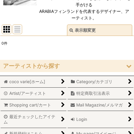
手がける
ARABIAフィンランドを代表するデザイナー、ア
ーティスト。
表示順変更
閉じる
0
件
表示数
:
在庫あり
アーティストから探す
並び順
:
coco varie[ホーム]
Category/カテゴリ
Stig Lindberg/スティグ・リンドベリ
絞り込む
Artist/アーティスト
特定商取引法表示
Lisa Larson/リサ・ラーソン
Shopping cart/カート
Mail Magazine/メルマガ
Marianne Westman/マリアンヌ・ウエストマン
最近チェックしたアイテ
Login
Sylvia Leuchovius/シルヴィア・レウショヴィウス
ム
Inger Persson/インガー・パーソン
新規登録はこちら
My page/マイページ