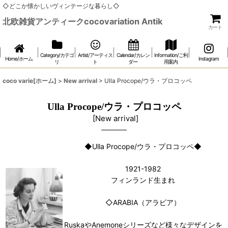
◇どこか懐かしいヴィンテージな暮らし◇
北欧雑貨アンティークcocovariation Antik
カート
Category/カテゴ
Artist/アーティス
Calendar/カレン
Information/ご利
Home/ホーム
Instagram
リ
ト
ダー
用案内
coco varie[ホーム]
>
New arrival
>
Ulla Procope/ウラ・プロコッペ
Ulla Procope/ウラ・プロコッペ
[
New arrival
]
◆Ulla Procope/ウラ・プロコッペ◆
1921-1982
フィンランド生まれ
◇ARABIA（アラビア）
RuskaやAnemoneシリーズなど様々なデザインを