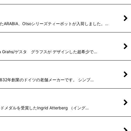
ARABIA、Otsoシリーズティーポットが入荷しました。…
 Grahs/ゲスタ グラフスが デザインした超希少で…
は、1832年創業のドイツの老舗メーカーです。 シンプ…
受賞したIngrid Atterberg （イング…