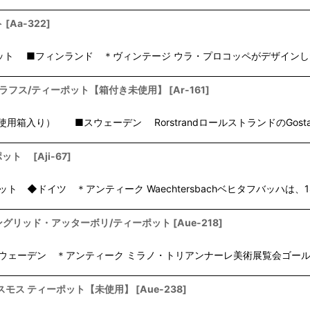
ト
[
Aa-322
]
ーポット ■フィンランド ＊ヴィンテージ ウラ・プロコッペがデザインした
ゲスタ グラフス/ティーポット【箱付き未使用】
[
Ar-161
]
箱入り） ■スウェーデン RorstrandロールストランドのGosta
ーポット
[
Aji-67
]
ーポット ◆ドイツ ＊アンティーク Waechtersbachベヒタフバッハ
エクビイ イングリッド・アッターボリ/ティーポット
[
Aue-218
]
スウェーデン ＊アンティーク ミラノ・トリアンナーレ美術展覧会ゴールドメダルを
s/ゲフレ コスモス ティーポット【未使用】
[
Aue-238
]