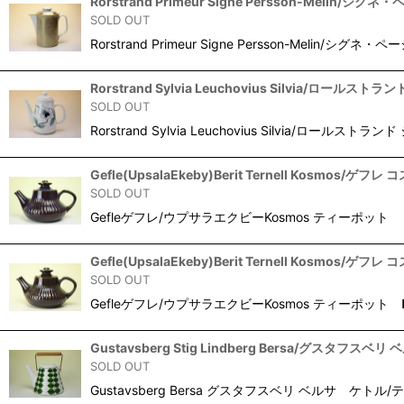
Rorstrand Primeur Signe Persson-Meli
SOLD OUT
Rorstrand Primeur Signe Persson-Mel
Rorstrand Sylvia Leuchovius Silvia/ロー
SOLD OUT
Rorstrand Sylvia Leuchovius Silvia/ロ
Gefle(UpsalaEkeby)Berit Ternell Kosmos/
SOLD OUT
Gefleゲフレ/ウプサラエクビーKosmos ティーポッ
Gefle(UpsalaEkeby)Berit Ternell Kosmos/
SOLD OUT
Gefleゲフレ/ウプサラエクビーKosmos ティーポット
Gustavsberg Stig Lindberg Bersa/グスタフス
SOLD OUT
Gustavsberg Bersa グスタフスベリ ベル