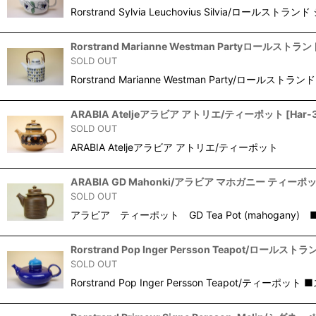
Rorstrand Sylvia Leuchovius Silvia/ロ
Rorstrand Marianne Westman Partyロールス
SOLD OUT
Rorstrand Marianne Westman Party/
ARABIA Ateljeアラビア アトリエ/ティーポット
[
Har-
SOLD OUT
ARABIA Ateljeアラビア アトリエ/ティーポ
ARABIA GD Mahonki/アラビア マホガニー ティーポ
SOLD OUT
アラビア ティーポット GD Tea Pot (mahog
Rorstrand Pop Inger Persson Teapot/ロー
SOLD OUT
Rorstrand Pop Inger Persson Teapot/テ