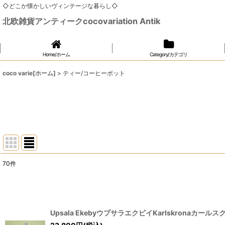
◇どこか懐かしいヴィンテージな暮らし◇
北欧雑貨アンティークcocovariation Antik
Home/ホーム
Category/カテゴリ
coco varie[ホーム]
>
ティー/コーヒーポット
70
件
表示数
:
在庫あり
Upsala EkebyウプサラエクビイKarlskronaカールス
並び順
: