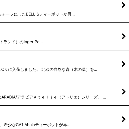
クをモチーフにしたBELLISティーポットが再…
ストランド）のInger Pe…
が久しぶりに入荷しました。 北欧の自然な森（木の葉）を…
RABIA/アラビアＡｔｅｌｊｅ（アトリエ）シリーズ。 …
ズ、希少なGA1 Aholaティーポットが再…