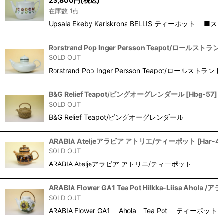
23,800
円
(税込)
在庫数 1点
Upsala Ekeby Karlskrona BELLIS
Rorstrand Pop Inger Persson Teapot/ロー
SOLD OUT
Rorstrand Pop Inger Persson Teapot/
B&G Relief Teapot/ビングオーグレンダール
[
Hbg-57
]
SOLD OUT
B&G Relief Teapot/ビングオーグレンダー
ARABIA Ateljeアラビア アトリエ/ティーポット
[
Har-
SOLD OUT
ARABIA Ateljeアラビア アトリエ/ティーポ
ARABIA Flower GA1 Tea Pot Hilkka-Liisa 
SOLD OUT
ARABIA Flower GA1 Ahola Tea Pot 