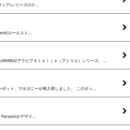
(シルヴィア)シリーズのテ…
rand(ロールスト…
RABIA/アラビアＡｔｅｌｊｅ（アトリエ）シリーズ。 …
のティーポット、マホガニーが再入荷しました。 このポッ…
 Perssonがデザイ…