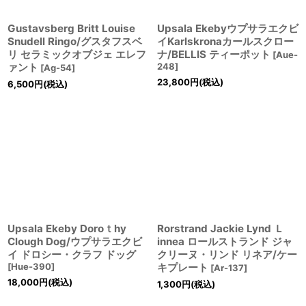
Gustavsberg Britt Louise
Upsala Ekebyウプサラエクビ
Snudell Ringo/グスタフスベ
イKarlskronaカールスクロー
リ セラミックオブジェ エレフ
ナ/BELLIS ティーポット
[
Aue-
ァント
248
]
[
Ag-54
]
23,800
円
(税込)
6,500
円
(税込)
Upsala Ekeby Doroｔhy
Rorstrand Jackie Lynd Ｌ
Clough Dog/ウプサラエクビ
innea ロールストランド ジャ
イ ドロシー・クラフ ドッグ
クリーヌ・リンド リネア/ケー
[
Hue-390
]
キプレート
[
Ar-137
]
18,000
円
(税込)
1,300
円
(税込)