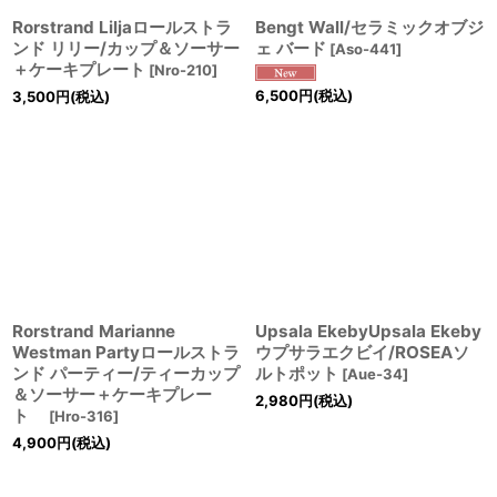
Rorstrand Liljaロールストラ
Bengt Wall/セラミックオブジ
ンド リリー/カップ＆ソーサー
ェ バード
[
Aso-441
]
＋ケーキプレート
[
Nro-210
]
6,500
円
(税込)
3,500
円
(税込)
Rorstrand Marianne
Upsala EkebyUpsala Ekeby
Westman Partyロールストラ
ウプサラエクビイ/ROSEAソ
ンド パーティー/ティーカップ
ルトポット
[
Aue-34
]
＆ソーサー＋ケーキプレー
2,980
円
(税込)
ト
[
Hro-316
]
4,900
円
(税込)