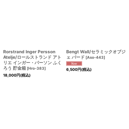
Rorstrand Inger Persson
Bengt Wall/セラミックオブジ
Atelje/ロールストランド アト
ェ バード
[
Aso-443
]
リエ インガー・パーソン ふく
ろう 貯金箱
[
Hro-383
]
6,500
円
(税込)
18,000
円
(税込)