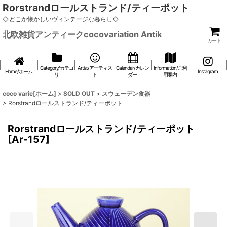
Rorstrandロールストランド/ティーポット
◇どこか懐かしいヴィンテージな暮らし◇
北欧雑貨アンティークcocovariation Antik
カート
Category/カテゴ
Artist/アーティス
Calendar/カレン
Information/ご利
Home/ホーム
Instagram
リ
ト
ダー
用案内
coco varie[ホーム]
>
SOLD OUT
>
スウェーデン食器
>
Rorstrandロールストランド/ティーポット
Rorstrandロールストランド/ティーポット
[
Ar-157
]