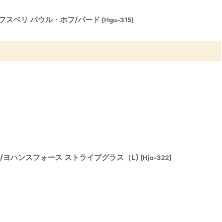
fグスタフスベリ パウル・ホフ/バード
[
Hgu-315
]
gt Orup/ヨハンスフォース ストライプグラス（L)
[
Hjo-322
]