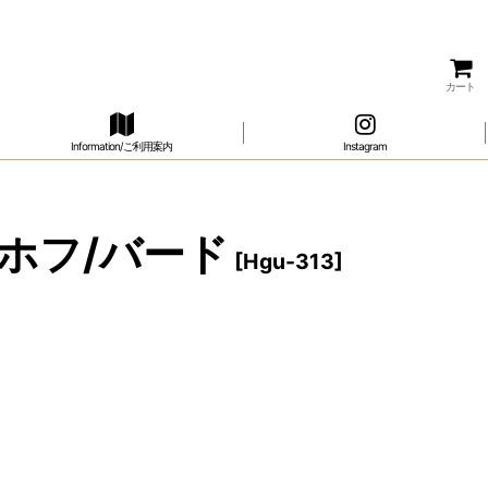
カート
Information/ご利用案内
Instagram
ル・ホフ/バード
[
Hgu-313
]