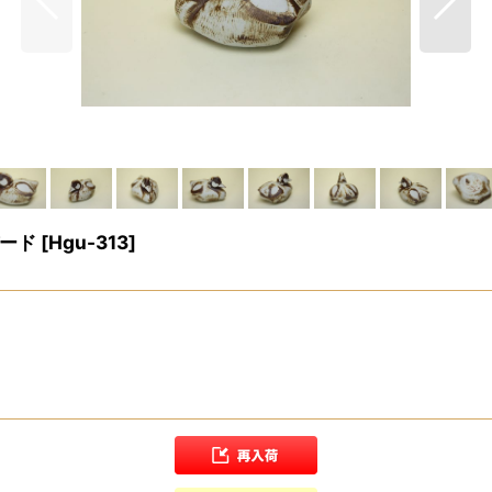
バード
[
Hgu-313
]