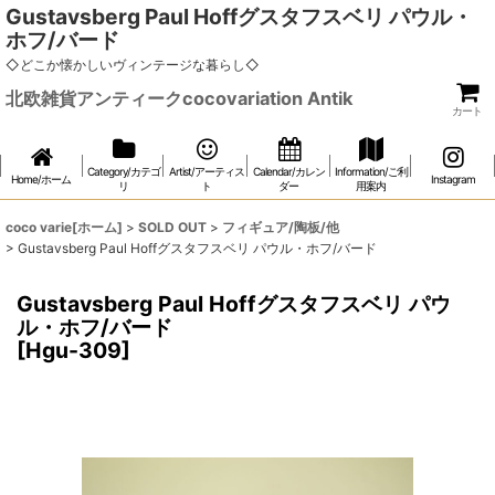
Gustavsberg Paul Hoffグスタフスベリ パウル・
ホフ/バード
◇どこか懐かしいヴィンテージな暮らし◇
北欧雑貨アンティークcocovariation Antik
カート
Category/カテゴ
Artist/アーティス
Calendar/カレン
Information/ご利
Home/ホーム
Instagram
リ
ト
ダー
用案内
coco varie[ホーム]
>
SOLD OUT
>
フィギュア/陶板/他
>
Gustavsberg Paul Hoffグスタフスベリ パウル・ホフ/バード
Gustavsberg Paul Hoffグスタフスベリ パウ
ル・ホフ/バード
[
Hgu-309
]