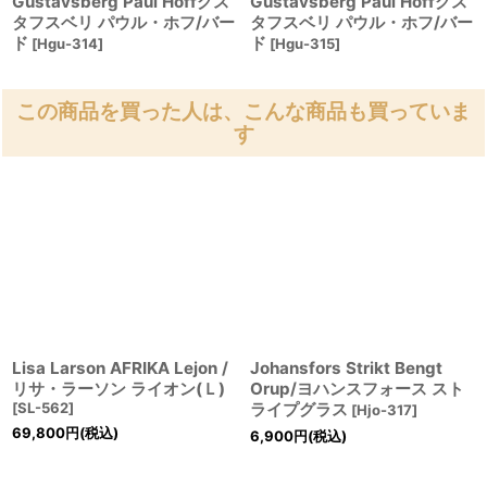
Gustavsberg Paul Hoffグス
Gustavsberg Paul Hoffグス
タフスベリ パウル・ホフ/バー
タフスベリ パウル・ホフ/バー
ド
ド
[
Hgu-314
]
[
Hgu-315
]
この商品を買った人は、こんな商品も買っていま
す
Lisa Larson AFRIKA Lejon /
Johansfors Strikt Bengt
リサ・ラーソン ライオン(Ｌ)
Orup/ヨハンスフォース スト
[
SL-562
]
ライプグラス
[
Hjo-317
]
69,800
円
(税込)
6,900
円
(税込)