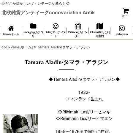
◇どこか懐かしいヴィンテージな暮らし◇
北欧雑貨アンティークcocovariation Antik
カート
Category/カテゴ
Artist/アーティス
Calendar/カレン
Information/ご利
Home/ホーム
Instagram
リ
ト
ダー
用案内
coco varie[ホーム]
>
Tamara Aladin/タマラ・アラジン
Tamara Aladin/タマラ・アラジン
◆Tamara Aladin/タマラ・アラジン◆
1932-
フィンランド生まれ
◇Riihimaki Lasi/リーヒマキ
◇Riihimaen lasi/リーヒマエン
1959〜1976まで同社に在籍。