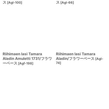
ス
ス
[
Agl-100
]
[
Agl-66
]
Riihimaen lasi Tamara
Riihimaen lasi Tamara
Aladin Amuletti 1731/フラワ
Aladin/フラワーベース
[
Agl-
ーベース
74
]
[
Agf-198
]