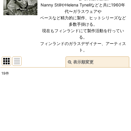
Nanny StillやHelena Tynellなどと共に1960年
代〜ガラスウェアや
ベースなど精力的に製作、ヒットシリーズなど
多数手掛ける。
現在もフィンランドにて製作活動を行ってい
る。
フィンランドのガラスデザイナー、アーティス
ト。
表示順変更
閉じる
19
件
表示数
:
在庫あり
並び順
:
絞り込む