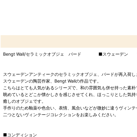
Bengt Wall/セラミックオブジェ バード ■スウェーデン 
スウェーデンアンティークのセラミックオブジェ、バードが再入荷し
スウェーデンの陶芸作家、Bengt Wallの作品です。
こちらはとても人気があるシリーズで、和の雰囲気も併せ持った素朴
眺めているとどこか懐かしさを感じさせてくれ、ほっこりとした気持
癒しのオブジェです。
手作りのため釉薬や色合い、表情、風合いなどが微妙に違うヴィンテ
二つとないヴィンテージコレクションをお楽しみください。
■コンディション