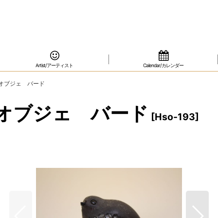
Artist/アーティスト
Calendar/カレンダー
ミックオブジェ バード
ックオブジェ バード
[
Hso-193
]