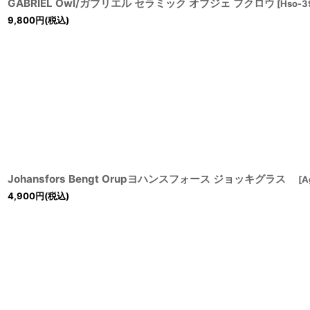
GABRIEL Owl/ガブリエル セラミック オブジェ フクロウ
[
Hso-3
9,800
円
(税込)
Johansfors Bengt Orupヨハンスフォース ジョッキグラス
[
A
4,900
円
(税込)