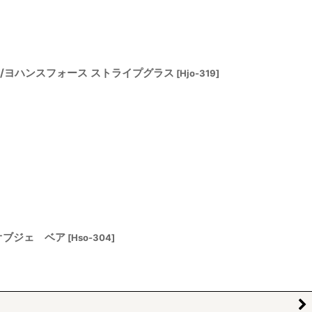
gt Orup/ヨハンスフォース ストライプグラス
[
Hjo-319
]
クオブジェ ベア
[
Hso-304
]