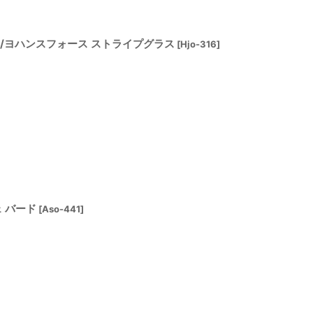
gt Orup/ヨハンスフォース ストライプグラス
[
Hjo-316
]
ェ バード
[
Aso-441
]