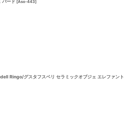
ェ バード
[
Aso-443
]
ise Snudell Ringo/グスタフスベリ セラミックオブジェ エレファント