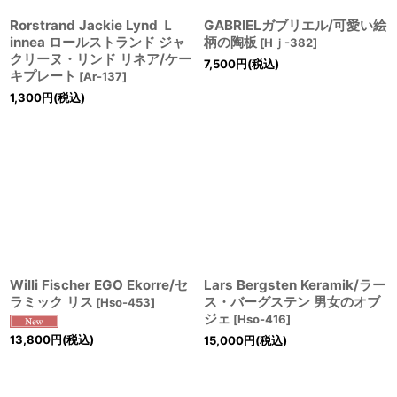
Rorstrand Jackie Lynd Ｌ
GABRIELガブリエル/可愛い絵
innea ロールストランド ジャ
柄の陶板
[
Hｊ-382
]
クリーヌ・リンド リネア/ケー
7,500
円
(税込)
キプレート
[
Ar-137
]
1,300
円
(税込)
Willi Fischer EGO Ekorre/セ
Lars Bergsten Keramik/ラー
ラミック リス
ス・バーグステン 男女のオブ
[
Hso-453
]
ジェ
[
Hso-416
]
13,800
円
(税込)
15,000
円
(税込)