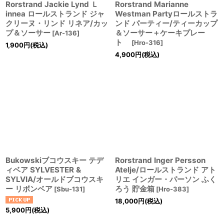
Rorstrand Jackie Lynd Ｌ
Rorstrand Marianne
innea ロールストランド ジャ
Westman Partyロールストラ
クリーヌ・リンド リネア/カッ
ンド パーティー/ティーカップ
プ＆ソーサー
＆ソーサー＋ケーキプレー
[
Ar-136
]
ト
[
Hro-316
]
1,900
円
(税込)
4,900
円
(税込)
Bukowskiブコウスキー テデ
Rorstrand Inger Persson
ィベア SYLVESTER &
Atelje/ロールストランド アト
SYLVIA/オールドブコウスキ
リエ インガー・パーソン ふく
ー リボンベア
ろう 貯金箱
[
Sbu-131
]
[
Hro-383
]
18,000
円
(税込)
5,900
円
(税込)