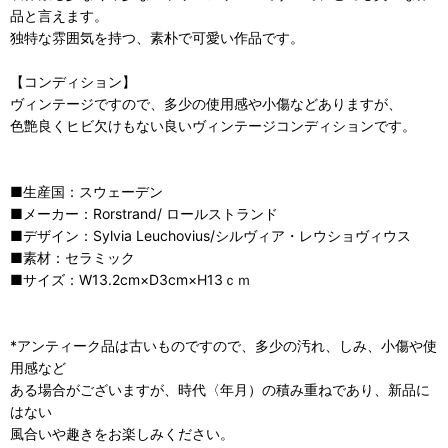
品と言えます。
独特な雰囲気を持つ、素朴で可愛い作品です。
【コンディション】
ヴィンテージですので、多少の使用感や小傷などありますが、
色艶良くヒビ欠けもない良いヴィンテージコンディションです。
■生産国：スウェーデン
■メーカー：Rorstrand/ ロールストランド
■デザイン：Sylvia Leuchovius/シルヴィア・レウショヴィウス
■素材：セラミック
■サイズ：W13.2cm×D3cm×H13ｃｍ
*アンティーク品は古いものですので、多少の汚れ、しみ、小傷や使
用感など
ある場合がございますが、時代〈年月）の積み重ねであり、新品に
はない
風合いや趣きをお楽しみください。