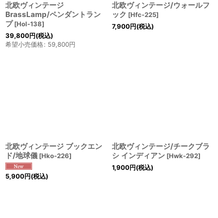
北欧ヴィンテージ
北欧ヴィンテージ/ウォールフ
BrassLamp/ペンダントラン
ック
[
Hfc-225
]
プ
[
Hol-138
]
7,900
円
(税込)
39,800
円
(税込)
希望小売価格
:
59,800
円
北欧ヴィンテージ ブックエン
北欧ヴィンテージ/チークブラ
ド/地球儀
シ インディアン
[
Hko-226
]
[
Hwk-292
]
1,900
円
(税込)
5,900
円
(税込)