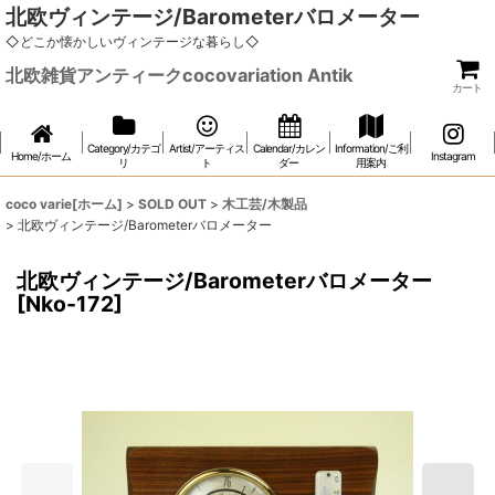
北欧ヴィンテージ/Barometerバロメーター
◇どこか懐かしいヴィンテージな暮らし◇
北欧雑貨アンティークcocovariation Antik
カート
Category/カテゴ
Artist/アーティス
Calendar/カレン
Information/ご利
Home/ホーム
Instagram
リ
ト
ダー
用案内
coco varie[ホーム]
>
SOLD OUT
>
木工芸/木製品
>
北欧ヴィンテージ/Barometerバロメーター
北欧ヴィンテージ/Barometerバロメーター
[
Nko-172
]