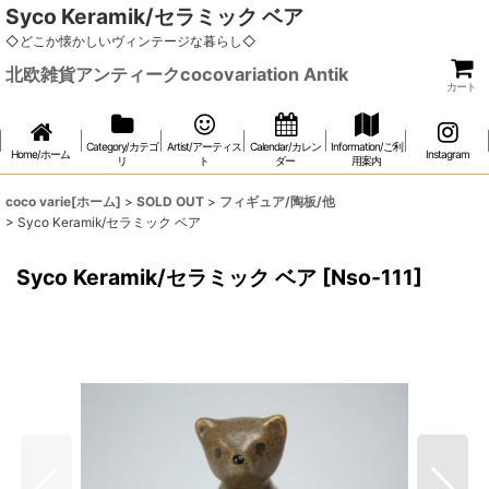
Syco Keramik/セラミック ベア
◇どこか懐かしいヴィンテージな暮らし◇
北欧雑貨アンティークcocovariation Antik
カート
Category/カテゴ
Artist/アーティス
Calendar/カレン
Information/ご利
Home/ホーム
Instagram
リ
ト
ダー
用案内
coco varie[ホーム]
>
SOLD OUT
>
フィギュア/陶板/他
>
Syco Keramik/セラミック ベア
Syco Keramik/セラミック ベア
[
Nso-111
]