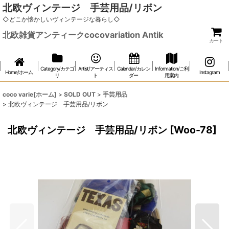
北欧ヴィンテージ 手芸用品/リボン
◇どこか懐かしいヴィンテージな暮らし◇
北欧雑貨アンティークcocovariation Antik
カート
Category/カテゴ
Artist/アーティス
Calendar/カレン
Information/ご利
Home/ホーム
Instagram
リ
ト
ダー
用案内
coco varie[ホーム]
>
SOLD OUT
>
手芸用品
>
北欧ヴィンテージ 手芸用品/リボン
北欧ヴィンテージ 手芸用品/リボン
[
Woo-78
]