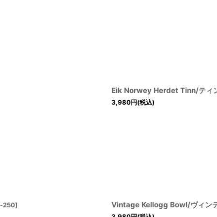
Eik Norwey Herdet Tin
3,980
円
(税込)
Vintage Kellogg Bowl/
-250
]
3,980
円
(税込)