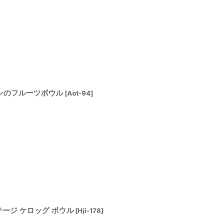
n/ティンのフルーツボウル
[
Aot-94
]
ヴィンテージ ケロッグ ボウル
[
Hji-178
]