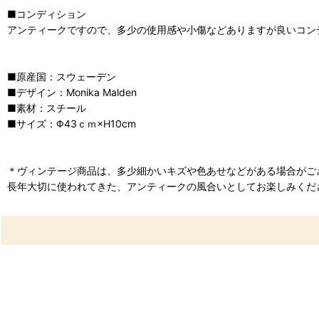
■コンディション
アンティークですので、多少の使用感や小傷などありますが良いコン
■原産国：スウェーデン
■デザイン：Monika Malden
■素材：スチール
■サイズ：Φ43ｃｍ×H10cm
＊ヴィンテージ商品は、多少細かいキズや色あせなどがある場合がご
長年大切に使われてきた、アンティークの風合いとしてお楽しみくだ