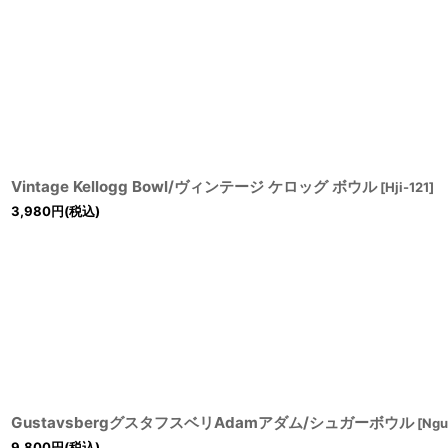
Vintage Kellogg Bowl/ヴィンテージ ケロッグ ボウル
[
Hji-121
]
3,980
円
(税込)
GustavsbergグスタフスベリAdamアダム/シュガーボウル
[
Ngu
9,800
円
(税込)