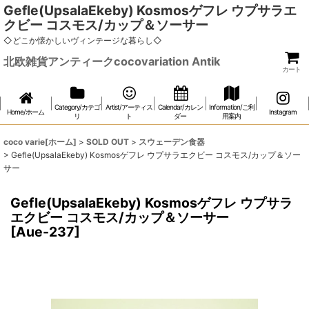
Gefle(UpsalaEkeby) Kosmosゲフレ ウプサラエ
クビー コスモス/カップ＆ソーサー
◇どこか懐かしいヴィンテージな暮らし◇
北欧雑貨アンティークcocovariation Antik
カート
Category/カテゴ
Artist/アーティス
Calendar/カレン
Information/ご利
Home/ホーム
Instagram
リ
ト
ダー
用案内
coco varie[ホーム]
>
SOLD OUT
>
スウェーデン食器
>
Gefle(UpsalaEkeby) Kosmosゲフレ ウプサラエクビー コスモス/カップ＆ソー
サー
Gefle(UpsalaEkeby) Kosmosゲフレ ウプサラ
エクビー コスモス/カップ＆ソーサー
[
Aue-237
]