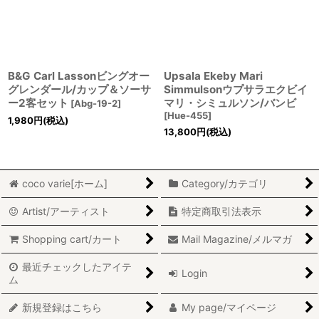
B&G Carl Lassonビングオー
Upsala Ekeby Mari
グレンダール/カップ＆ソーサ
Simmulsonウプサラエクビイ
ー2客セット
マリ・シミュルソン/バンビ
[
Abg-19-2
]
[
Hue-455
]
1,980
円
(税込)
13,800
円
(税込)
coco varie[ホーム]
Category/カテゴリ
Artist/アーティスト
特定商取引法表示
Shopping cart/カート
Mail Magazine/メルマガ
最近チェックしたアイテ
Login
ム
新規登録はこちら
My page/マイページ