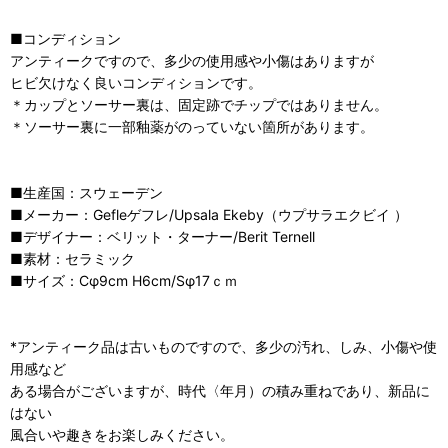
■コンディション
アンティークですので、多少の使用感や小傷はありますが
ヒビ欠けなく良いコンディションです。
＊カップとソーサー裏は、固定跡でチップではありません。
＊ソーサー裏に一部釉薬がのっていない箇所があります。
■生産国：スウェーデン
■メーカー：Gefleゲフレ/Upsala Ekeby（ウプサラエクビイ ）
■デザイナー：ベリット・ターナー/Berit Ternell
■素材：セラミック
■サイズ：Cφ9cm H6cm/Sφ17ｃｍ
*アンティーク品は古いものですので、多少の汚れ、しみ、小傷や使
用感など
ある場合がございますが、時代〈年月）の積み重ねであり、新品に
はない
風合いや趣きをお楽しみください。