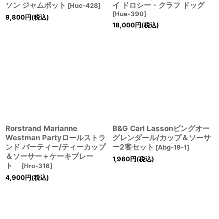
ソン ジャムポット
イ ドロシー・クラフ ドッグ
[
Hue-428
]
[
Hue-390
]
9,800
円
(税込)
18,000
円
(税込)
Rorstrand Marianne
B&G Carl Lassonビングオー
Westman Partyロールストラ
グレンダール/カップ＆ソーサ
ンド パーティー/ティーカップ
ー2客セット
[
Abg-19-1
]
＆ソーサー＋ケーキプレー
1,980
円
(税込)
ト
[
Hro-316
]
4,900
円
(税込)