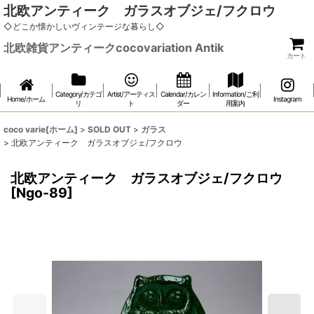
北欧アンティーク ガラスオブジェ/フクロウ
◇どこか懐かしいヴィンテージな暮らし◇
北欧雑貨アンティークcocovariation Antik
カート
Category/カテゴ
Artist/アーティス
Calendar/カレン
Information/ご利
Home/ホーム
Instagram
リ
ト
ダー
用案内
coco varie[ホーム]
>
SOLD OUT
>
ガラス
>
北欧アンティーク ガラスオブジェ/フクロウ
北欧アンティーク ガラスオブジェ/フクロウ
[
Ngo-89
]