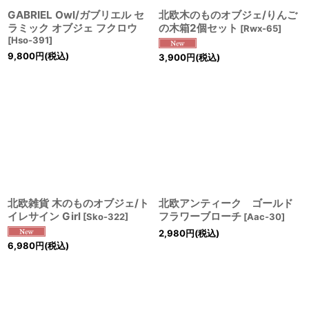
GABRIEL Owl/ガブリエル セ
北欧木のものオブジェ/りんご
ラミック オブジェ フクロウ
の木箱2個セット
[
Rwx-65
]
[
Hso-391
]
9,800
円
(税込)
3,900
円
(税込)
北欧雑貨 木のものオブジェ/ト
北欧アンティーク ゴールド
イレサイン Girl
フラワーブローチ
[
Sko-322
]
[
Aac-30
]
2,980
円
(税込)
6,980
円
(税込)