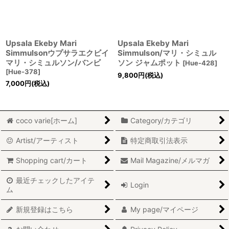
Upsala Ekeby Mari
Upsala Ekeby Mari
Simmulsonウプサラエクビイ
Simmulson/マリ・シミュル
マリ・シミュルソン/バンビ
ソン ジャムポット
[
Hue-428
]
[
Hue-378
]
9,800
円
(税込)
7,000
円
(税込)
coco varie[ホーム]
Category/カテゴリ
Artist/アーティスト
特定商取引法表示
Shopping cart/カート
Mail Magazine/メルマガ
最近チェックしたアイテ
Login
ム
新規登録はこちら
My page/マイページ