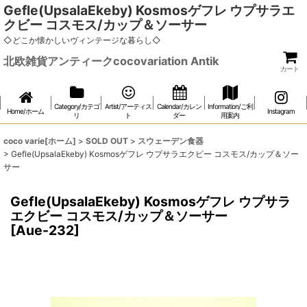
Gefle(UpsalaEkeby) Kosmosゲフレ ウプサラエ
クビー コスモス/カップ＆ソーサー
◇どこか懐かしいヴィンテージな暮らし◇
北欧雑貨アンティークcocovariation Antik
カート
Category/カテゴ
Artist/アーティス
Calendar/カレン
Information/ご利
Home/ホーム
Instagram
リ
ト
ダー
用案内
coco varie[ホーム]
>
SOLD OUT
>
スウェーデン食器
>
Gefle(UpsalaEkeby) Kosmosゲフレ ウプサラエクビー コスモス/カップ＆ソー
サー
Gefle(UpsalaEkeby) Kosmosゲフレ ウプサラ
エクビー コスモス/カップ＆ソーサー
[
Aue-232
]