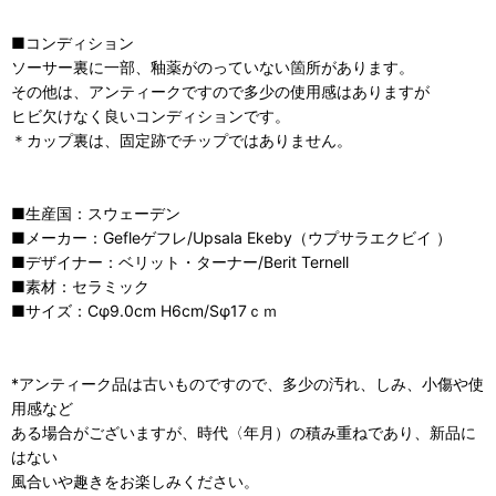
■コンディション
ソーサー裏に一部、釉薬がのっていない箇所があります。
その他は、アンティークですので多少の使用感はありますが
ヒビ欠けなく良いコンディションです。
＊カップ裏は、固定跡でチップではありません。
■生産国：スウェーデン
■メーカー：Gefleゲフレ/Upsala Ekeby（ウプサラエクビイ ）
■デザイナー：ベリット・ターナー/Berit Ternell
■素材：セラミック
■サイズ：Cφ9.0cm H6cm/Sφ17ｃｍ
*アンティーク品は古いものですので、多少の汚れ、しみ、小傷や使
用感など
ある場合がございますが、時代〈年月）の積み重ねであり、新品に
はない
風合いや趣きをお楽しみください。