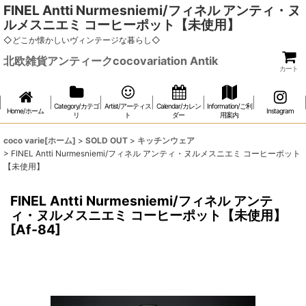
FINEL Antti Nurmesniemi/フィネル アンティ・ヌ
ルメスニエミ コーヒーポット【未使用】
◇どこか懐かしいヴィンテージな暮らし◇
北欧雑貨アンティークcocovariation Antik
カート
Category/カテゴ
Artist/アーティス
Calendar/カレン
Information/ご利
Home/ホーム
Instagram
リ
ト
ダー
用案内
coco varie[ホーム]
>
SOLD OUT
>
キッチンウェア
>
FINEL Antti Nurmesniemi/フィネル アンティ・ヌルメスニエミ コーヒーポット
【未使用】
FINEL Antti Nurmesniemi/フィネル アンテ
ィ・ヌルメスニエミ コーヒーポット【未使用】
[
Af-84
]