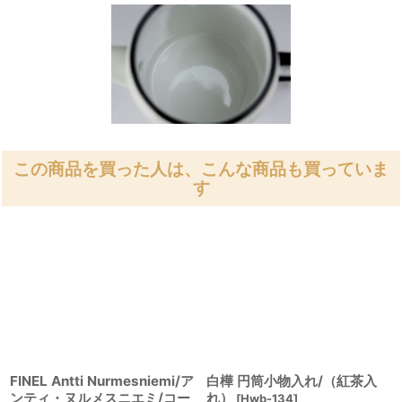
この商品を買った人は、こんな商品も買っていま
す
FINEL Antti Nurmesniemi/ア
白樺 円筒小物入れ/（紅茶入
ンティ・ヌルメスニエミ/コー
れ）
[
Hwb-134
]