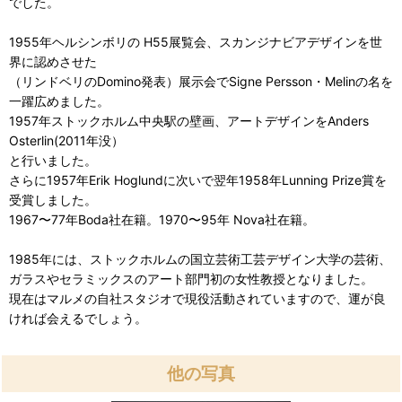
でした。
1955年ヘルシンボリの H55展覧会、スカンジナビアデザインを世
界に認めさせた
（リンドベリのDomino発表）展示会でSigne Persson・Melinの名を
一躍広めました。
1957年ストックホルム中央駅の壁画、アートデザインをAnders
Osterlin(2011年没）
と行いました。
さらに1957年Erik Hoglundに次いで翌年1958年Lunning Prize賞を
受賞しました。
1967〜77年Boda社在籍。1970〜95年 Nova社在籍。
1985年には、ストックホルムの国立芸術工芸デザイン大学の芸術、
ガラスやセラミックスのアート部門初の女性教授となりました。
現在はマルメの自社スタジオで現役活動されていますので、運が良
ければ会えるでしょう。
他の写真