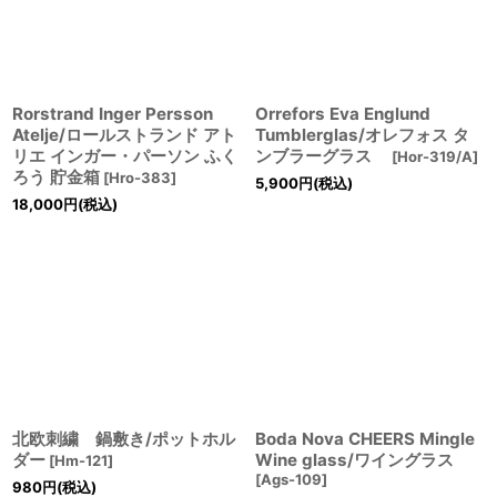
Rorstrand Inger Persson
Orrefors Eva Englund
Atelje/ロールストランド アト
Tumblerglas/オレフォス タ
リエ インガー・パーソン ふく
ンブラーグラス
[
Hor-319/A
]
ろう 貯金箱
[
Hro-383
]
5,900
円
(税込)
18,000
円
(税込)
北欧刺繍 鍋敷き/ポットホル
Boda Nova CHEERS Mingle
ダー
Wine glass/ワイングラス
[
Hm-121
]
[
Ags-109
]
980
円
(税込)