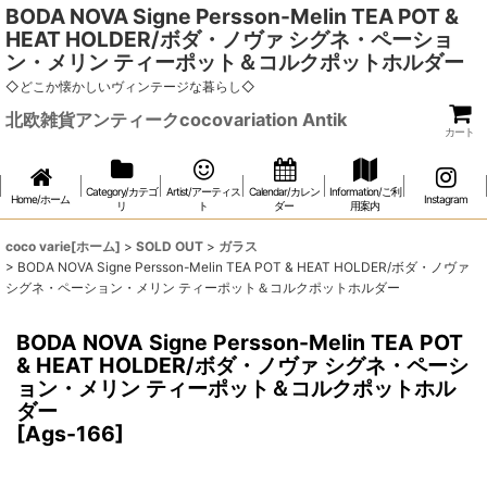
BODA NOVA Signe Persson-Melin TEA POT &
HEAT HOLDER/ボダ・ノヴァ シグネ・ペーショ
ン・メリン ティーポット＆コルクポットホルダー
◇どこか懐かしいヴィンテージな暮らし◇
北欧雑貨アンティークcocovariation Antik
カート
Category/カテゴ
Artist/アーティス
Calendar/カレン
Information/ご利
Home/ホーム
Instagram
リ
ト
ダー
用案内
coco varie[ホーム]
>
SOLD OUT
>
ガラス
>
BODA NOVA Signe Persson-Melin TEA POT & HEAT HOLDER/ボダ・ノヴァ
シグネ・ペーション・メリン ティーポット＆コルクポットホルダー
BODA NOVA Signe Persson-Melin TEA POT
& HEAT HOLDER/ボダ・ノヴァ シグネ・ペーシ
ョン・メリン ティーポット＆コルクポットホル
ダー
[
Ags-166
]