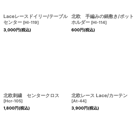
Laceレースドイリー/テーブル
北欧 手編みの鍋敷き/ポット
センター
ホルダー
[
Hl-119
]
[
Hl-114
]
3,000
円
(税込)
600
円
(税込)
北欧刺繍 センタークロス
北欧レース Lace/カーテン
[
Hcr-105
]
[
At-44
]
1,800
円
(税込)
3,900
円
(税込)