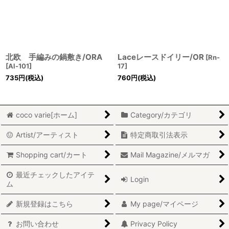
北欧 手編みの鍋敷き/ORA
Laceレースドイリー/OR
[
Rn-
[
Al-101
]
17
]
735
円
(税込)
760
円
(税込)
coco varie[ホーム]
Category/カテゴリ
Artist/アーティスト
特定商取引法表示
Shopping cart/カート
Mail Magazine/メルマガ
最近チェックしたアイテ
Login
ム
新規登録はこちら
My page/マイページ
お問い合わせ
Privacy Policy