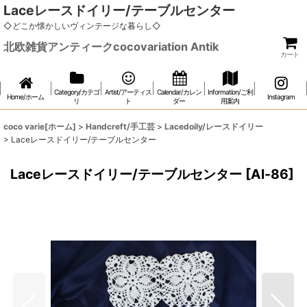
Laceレースドイリー/テーブルセンター
◇どこか懐かしいヴィンテージな暮らし◇
北欧雑貨アンティークcocovariation Antik
カート
Category/カテゴ
Artist/アーティス
Calendar/カレン
Information/ご利
Home/ホーム
Instagram
リ
ト
ダー
用案内
coco varie[ホーム]
>
Handcreft/手工芸
>
Lacedoily/レースドイリー
>
Laceレースドイリー/テーブルセンター
Laceレースドイリー/テーブルセンター
[
Al-86
]