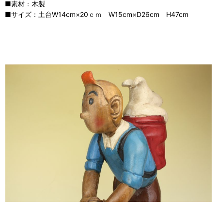
■素材：木製
■サイズ：土台W14cm×20ｃｍ W15cm×D26cm H47cm