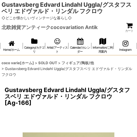
Gustavsberg Edvard Lindahl Uggla/グスタフス
ベリ エドヴァルド・リンダル フクロウ
◇どこか懐かしいヴィンテージな暮らし◇
北欧雑貨アンティークcocovariation Antik
カート
Category/カテゴ
Artist/アーティス
Calendar/カレン
Information/ご利
Home/ホーム
Instagram
リ
ト
ダー
用案内
coco varie[ホーム]
>
SOLD OUT
>
フィギュア/陶板/他
>
Gustavsberg Edvard Lindahl Uggla/グスタフスベリ エドヴァルド・リンダル
フクロウ
Gustavsberg Edvard Lindahl Uggla/グスタフ
スベリ エドヴァルド・リンダル フクロウ
[
Ag-166
]