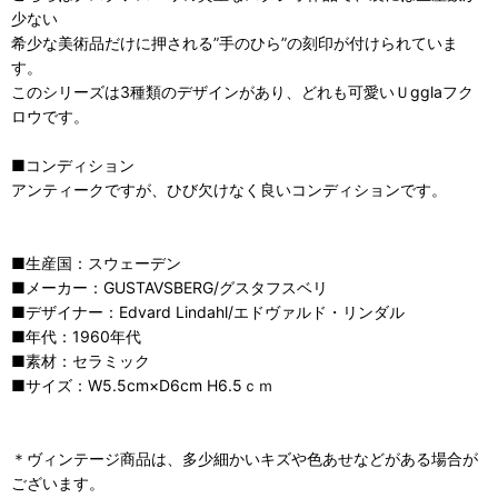
少ない
希少な美術品だけに押される”手のひら”の刻印が付けられていま
す。
このシリーズは3種類のデザインがあり、どれも可愛いＵgglaフク
ロウです。
■コンディション
アンティークですが、ひび欠けなく良いコンディションです。
■生産国：スウェーデン
■メーカー：GUSTAVSBERG/グスタフスベリ
■デザイナー：Edvard Lindahl/エドヴァルド・リンダル
■年代：1960年代
■素材：セラミック
■サイズ：W5.5cm×D6cm H6.5ｃｍ
＊ヴィンテージ商品は、多少細かいキズや色あせなどがある場合が
ございます。