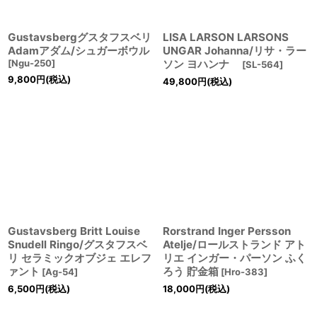
Gustavsbergグスタフスベリ
LISA LARSON LARSONS
Adamアダム/シュガーボウル
UNGAR Johanna/リサ・ラー
[
Ngu-250
]
ソン ヨハンナ
[
SL-564
]
9,800
円
(税込)
49,800
円
(税込)
Gustavsberg Britt Louise
Rorstrand Inger Persson
Snudell Ringo/グスタフスベ
Atelje/ロールストランド アト
リ セラミックオブジェ エレフ
リエ インガー・パーソン ふく
ァント
ろう 貯金箱
[
Ag-54
]
[
Hro-383
]
6,500
円
(税込)
18,000
円
(税込)