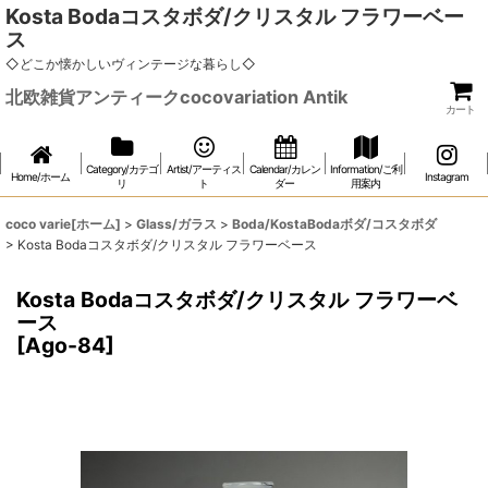
Kosta Bodaコスタボダ/クリスタル フラワーベー
ス
◇どこか懐かしいヴィンテージな暮らし◇
北欧雑貨アンティークcocovariation Antik
カート
Category/カテゴ
Artist/アーティス
Calendar/カレン
Information/ご利
Home/ホーム
Instagram
リ
ト
ダー
用案内
coco varie[ホーム]
>
Glass/ガラス
>
Boda/KostaBodaボダ/コスタボダ
>
Kosta Bodaコスタボダ/クリスタル フラワーベース
Kosta Bodaコスタボダ/クリスタル フラワーベ
ース
[
Ago-84
]