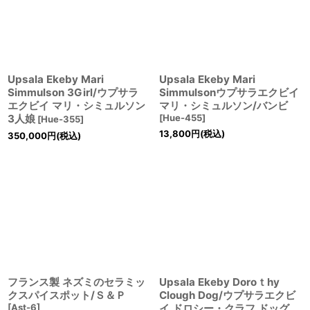
Upsala Ekeby Mari
Upsala Ekeby Mari
Simmulson 3Girl/ウプサラ
Simmulsonウプサラエクビイ
エクビイ マリ・シミュルソン
マリ・シミュルソン/バンビ
3人娘
[
Hue-455
]
[
Hue-355
]
13,800
円
(税込)
350,000
円
(税込)
フランス製 ネズミのセラミッ
Upsala Ekeby Doroｔhy
クスパイスポット/Ｓ＆Ｐ
Clough Dog/ウプサラエクビ
[
Ast-6
]
イ ドロシー・クラフ ドッグ