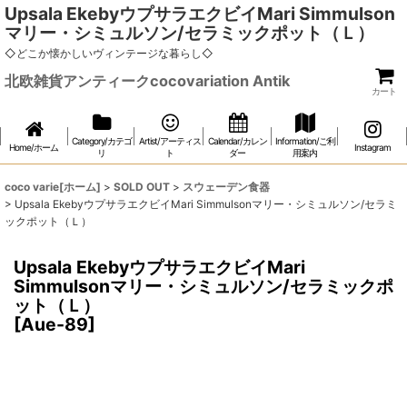
Upsala EkebyウプサラエクビイMari Simmulson
マリー・シミュルソン/セラミックポット（Ｌ）
◇どこか懐かしいヴィンテージな暮らし◇
北欧雑貨アンティークcocovariation Antik
カート
Category/カテゴ
Artist/アーティス
Calendar/カレン
Information/ご利
Home/ホーム
Instagram
リ
ト
ダー
用案内
coco varie[ホーム]
>
SOLD OUT
>
スウェーデン食器
>
Upsala EkebyウプサラエクビイMari Simmulsonマリー・シミュルソン/セラミ
ックポット（Ｌ）
Upsala EkebyウプサラエクビイMari
Simmulsonマリー・シミュルソン/セラミックポ
ット（Ｌ）
[
Aue-89
]