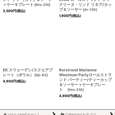
＋ケーキプレート
クリーヌ・リンド リネア/カッ
[
Nro-210
]
プ＆ソーサー
[
Ar-136
]
3,500
円
(税込)
1,900
円
(税込)
EK スウェーデン/スクエアプ
Rorstrand Marianne
レート（ボウル）
Westman Partyロールストラ
[
Nji-83
]
ンド パーティー/ティーカップ
4,900
円
(税込)
＆ソーサー＋ケーキプレー
ト
[
Hro-316
]
4,900
円
(税込)
coco varie[ホーム]
Category/カテゴリ