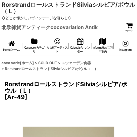
RorstrandロールストランドSilviaシルビア/ボウル
（Ｌ）
◇どこか懐かしいヴィンテージな暮らし◇
北欧雑貨アンティークcocovariation Antik
カート
Category/カテゴ
Artist/アーティス
Calendar/カレン
Information/ご利
Home/ホーム
Instagram
リ
ト
ダー
用案内
coco varie[ホーム]
>
SOLD OUT
>
スウェーデン食器
>
RorstrandロールストランドSilviaシルビア/ボウル（Ｌ）
RorstrandロールストランドSilviaシルビア/ボ
ウル（Ｌ）
[
Ar-49
]