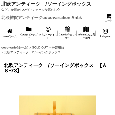
北欧アンティーク /ソーイングボックス
◇どこか懐かしいヴィンテージな暮らし◇
北欧雑貨アンティークcocovariation Antik
カート
Category/カテゴ
Artist/アーティス
Calendar/カレン
Information/ご利
Home/ホーム
Instagram
リ
ト
ダー
用案内
coco varie[ホーム]
>
SOLD OUT
>
手芸用品
>
北欧アンティーク /ソーイングボックス
北欧アンティーク /ソーイングボックス
[
Ａ
Ｓ-73
]