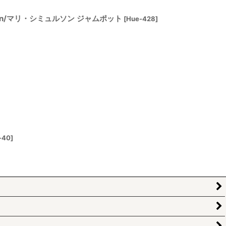
mmulson/マリ・シミュルソン ジャムポット
[
Hue-428
]
-40
]