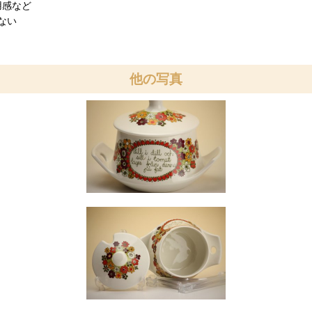
用感など
ない
他の写真