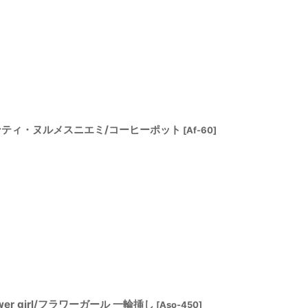
iemi/アンティ・ヌルメスニエミ/コーヒーポット
[
Af-60
]
flower girl/フラワーガール 一輪挿し
[
Aso-450
]