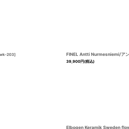
FINEL Antti Nurmesn
wk-203
]
39,900
円
(税込)
Elbogen Keramik Sweden 