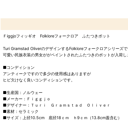
Ｆiggjoフィッギオ Folkloreフォークロア ふたつきポット
Turi Gramstad OliverのデザインするFolkloreフォークロアシリーズ
可愛い民族衣装の男女ががペイントされたふたつきのポットが入荷し
■コンディション
アンティークですので多少の使用感はありますが
ヒビ欠けなく良いコンディションです。
■生産国：ノルウェー
■メーカー：Ｆｉｇｇｊｏ
■デザイナー：Ｔｕｒｉ Ｇｒａｍｓｔａｄ Ｏｌｉｖｅｒ
■素材：セラミック
■サイズ：上径10.5cm 底径18ｃｍ ｈ9ｃｍ（13.8cm蓋含む）