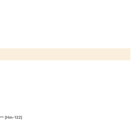
ー
[
Hm-122
]