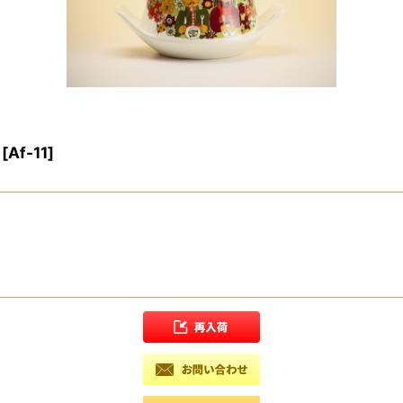
[
Af-11
]