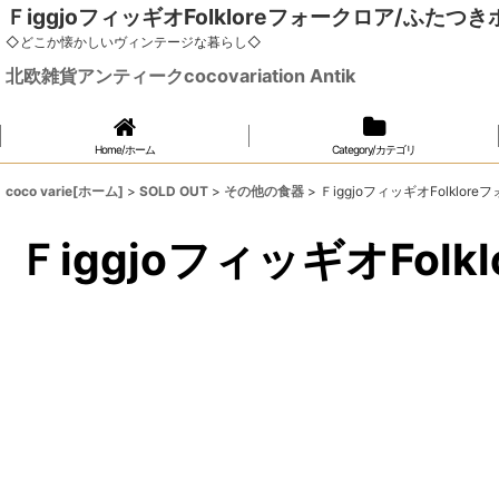
ＦiggjoフィッギオFolkloreフォークロア/ふたつ
◇どこか懐かしいヴィンテージな暮らし◇
北欧雑貨アンティークcocovariation Antik
Home/ホーム
Category/カテゴリ
coco varie[ホーム]
>
SOLD OUT
>
その他の食器
>
ＦiggjoフィッギオFolklo
ＦiggjoフィッギオFo