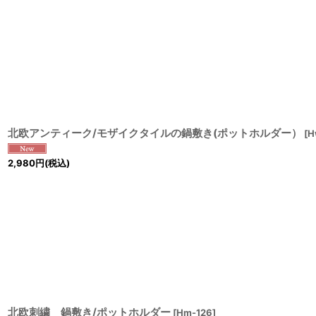
北欧アンティーク/モザイクタイルの鍋敷き(ポットホルダー）
[
H
2,980
円
(税込)
北欧刺繍 鍋敷き/ポットホルダー
[
Hm-126
]