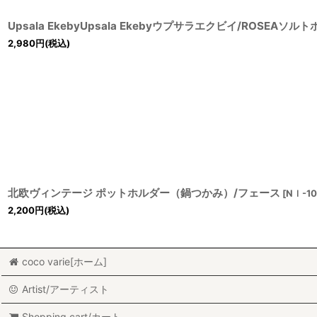
Upsala EkebyUpsala Ekebyウプサラエクビイ/ROSEAソル
2,980
円
(税込)
北欧ヴィンテージ ポットホルダー（鍋つかみ）/フェース
[
Nｌ-1
2,200
円
(税込)
coco varie[ホーム]
Artist/アーティスト
Shopping cart/カート