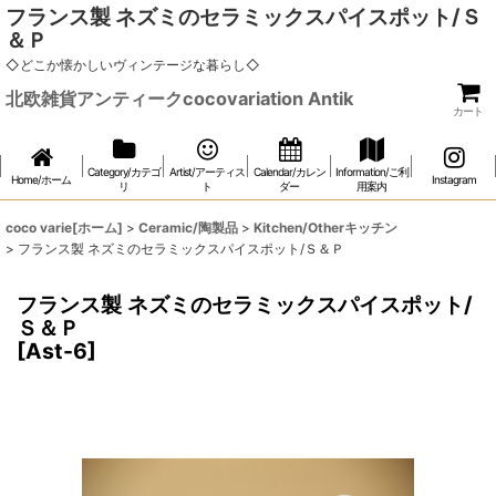
フランス製 ネズミのセラミックスパイスポット/Ｓ
＆Ｐ
◇どこか懐かしいヴィンテージな暮らし◇
北欧雑貨アンティークcocovariation Antik
カート
Category/カテゴ
Artist/アーティス
Calendar/カレン
Information/ご利
Home/ホーム
Instagram
リ
ト
ダー
用案内
coco varie[ホーム]
>
Ceramic/陶製品
>
Kitchen/Otherキッチン
>
フランス製 ネズミのセラミックスパイスポット/Ｓ＆Ｐ
フランス製 ネズミのセラミックスパイスポット/
Ｓ＆Ｐ
[
Ast-6
]