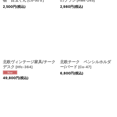
物 目玉くん
のブラシ
[
Co-50ａ
]
[
Hwk-245
]
2,500
円
(税込)
2,980
円
(税込)
北欧ヴィンテージ家具/チーク
北欧チーク ペンシルホルダ
デスク
ー/バード
[
Hfc-364
]
[
Co-47
]
6,800
円
(税込)
49,800
円
(税込)