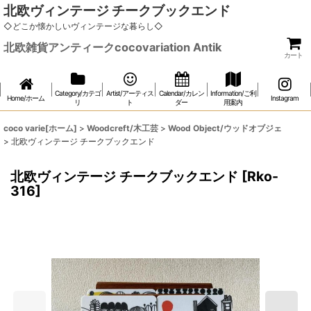
北欧ヴィンテージ チークブックエンド
◇どこか懐かしいヴィンテージな暮らし◇
北欧雑貨アンティークcocovariation Antik
カート
Category/カテゴ
Artist/アーティス
Calendar/カレン
Information/ご利
Home/ホーム
Instagram
リ
ト
ダー
用案内
coco varie[ホーム]
>
Woodcreft/木工芸
>
Wood Object/ウッドオブジェ
>
北欧ヴィンテージ チークブックエンド
北欧ヴィンテージ チークブックエンド
[
Rko-
316
]