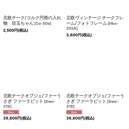
北欧チーク/コルク円筒の入れ
北欧ヴィンテージ チークフレ
物 目玉ちゃん
ーム/フォトフレーム
[
Co-50b
]
[
Hko-
205A
]
2,500
円
(税込)
3,600
円
(税込)
北欧チークオブジェ/ファーう
北欧チークオブジェ/ファーう
さぎ ファーラビット
さぎ ファーラビット
[
Swo-
[
Swo-
319
]
318
]
39,800
円
(税込)
39,800
円
(税込)