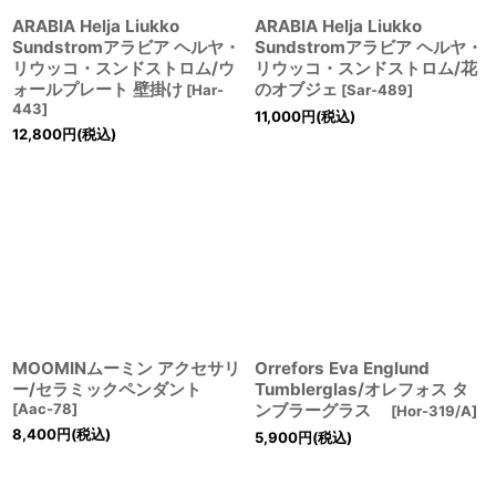
ARABIA Helja Liukko
ARABIA Helja Liukko
Sundstromアラビア ヘルヤ・
Sundstromアラビア ヘルヤ・
リウッコ・スンドストロム/ウ
リウッコ・スンドストロム/花
ォールプレート 壁掛け
のオブジェ
[
Har-
[
Sar-489
]
443
]
11,000
円
(税込)
12,800
円
(税込)
MOOMINムーミン アクセサリ
Orrefors Eva Englund
ー/セラミックペンダント
Tumblerglas/オレフォス タ
[
Aac-78
]
ンブラーグラス
[
Hor-319/A
]
8,400
円
(税込)
5,900
円
(税込)