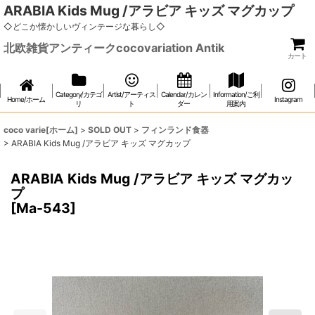
ARABIA Kids Mug /アラビア キッズ マグカップ
◇どこか懐かしいヴィンテージな暮らし◇
北欧雑貨アンティークcocovariation Antik
カート
Category/カテゴ
Artist/アーティス
Calendar/カレン
Information/ご利
Home/ホーム
Instagram
リ
ト
ダー
用案内
coco varie[ホーム]
>
SOLD OUT
>
フィンランド食器
>
ARABIA Kids Mug /アラビア キッズ マグカップ
ARABIA Kids Mug /アラビア キッズ マグカッ
プ
[
Ma-543
]