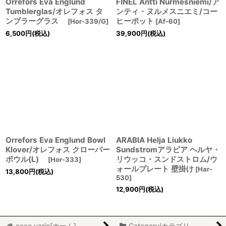
Orrefors Eva Englund
FINEL Antti Nurmesniemi/ア
Tumblerglas/オレフォス タ
ンティ・ヌルメスニエミ/コー
ンブラーグラス
ヒーポット
[
Hor-339/G
]
[
Af-60
]
6,500
円
(税込)
39,900
円
(税込)
Orrefors Eva Englund Bowl
ARABIA Helja Liukko
Klover/オレフォス クローバー
Sundstromアラビア ヘルヤ・
ボウル(L)
リウッコ・スンドストロム/ウ
[
Hor-333
]
ォールプレート 壁掛け
[
Har-
13,800
円
(税込)
530
]
12,900
円
(税込)
coco varie[ホーム]
Category/カテゴリ