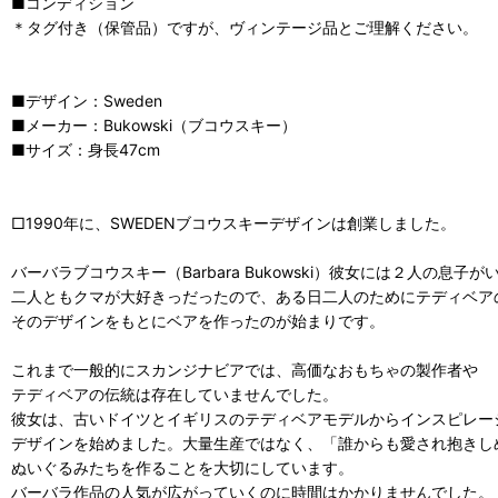
■コンディション
＊タグ付き（保管品）ですが、ヴィンテージ品とご理解ください。
■デザイン：Sweden
■メーカー：Bukowski（ブコウスキー）
■サイズ：身長47cm
□1990年に、SWEDENブコウスキーデザインは創業しました。
バーバラブコウスキー（Barbara Bukowski）彼女には２人の息子
二人ともクマが大好きっだったので、ある日二人のためにテディベア
そのデザインをもとにベアを作ったのが始まりです。
これまで一般的にスカンジナビアでは、高価なおもちゃの製作者や
テディベアの伝統は存在していませんでした。
彼女は、古いドイツとイギリスのテディベアモデルからインスピレー
デザインを始めました。大量生産ではなく、「誰からも愛され抱きし
ぬいぐるみたちを作ることを大切にしています。
バーバラ作品の人気が広がっていくのに時間はかかりませんでした。