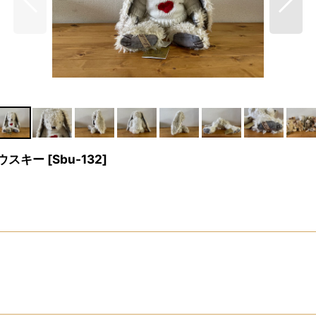
コウスキー
[
Sbu-132
]