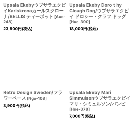
Upsala Ekebyウプサラエクビ
Upsala Ekeby Doroｔhy
イKarlskronaカールスクロー
Clough Dog/ウプサラエクビ
ナ/BELLIS ティーポット
イ ドロシー・クラフ ドッグ
[
Aue-
248
]
[
Hue-390
]
23,800
円
(税込)
18,000
円
(税込)
Retro Design Sweden/フラ
Upsala Ekeby Mari
ワーベース
Simmulsonウプサラエクビイ
[
Ngo-108
]
マリ・シミュルソン/バンビ
3,900
円
(税込)
[
Hue-378
]
7,000
円
(税込)