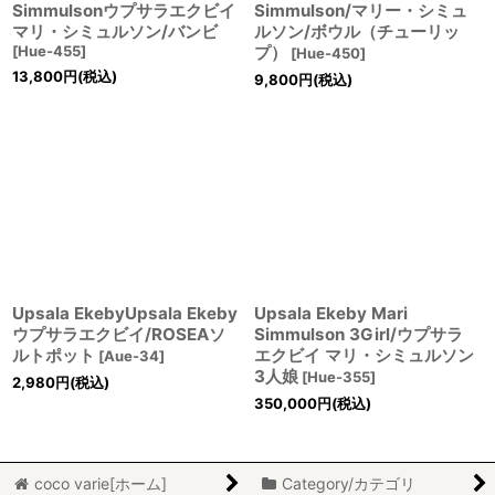
Simmulsonウプサラエクビイ
Simmulson/マリー・シミュ
マリ・シミュルソン/バンビ
ルソン/ボウル（チューリッ
[
Hue-455
]
プ）
[
Hue-450
]
13,800
円
(税込)
9,800
円
(税込)
Upsala EkebyUpsala Ekeby
Upsala Ekeby Mari
ウプサラエクビイ/ROSEAソ
Simmulson 3Girl/ウプサラ
ルトポット
エクビイ マリ・シミュルソン
[
Aue-34
]
3人娘
[
Hue-355
]
2,980
円
(税込)
350,000
円
(税込)
coco varie[ホーム]
Category/カテゴリ