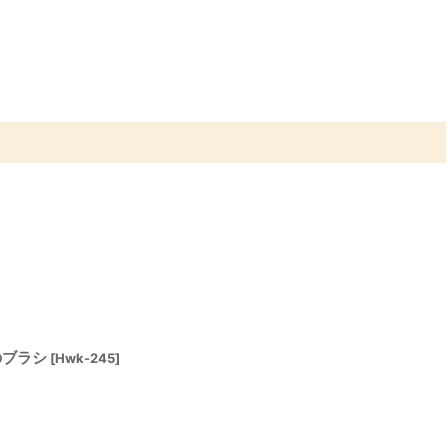
のブラシ
[
Hwk-245
]