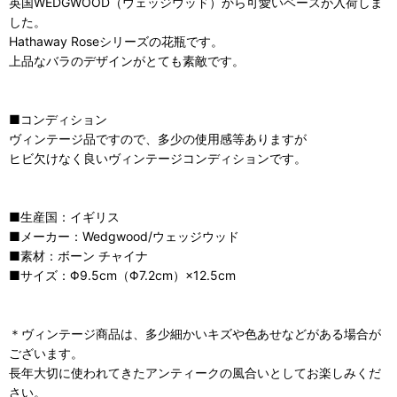
英国WEDGWOOD（ウェッジウッド）から可愛いベースが入荷しま
した。
Hathaway Roseシリーズの花瓶です。
上品なバラのデザインがとても素敵です。
■コンディション
ヴィンテージ品ですので、多少の使用感等ありますが
ヒビ欠けなく良いヴィンテージコンディションです。
■生産国：イギリス
■メーカー：Wedgwood/ウェッジウッド
■素材：ボーン チャイナ
■サイズ：Φ9.5cm（Φ7.2cm）×12.5cm
＊ヴィンテージ商品は、多少細かいキズや色あせなどがある場合が
ございます。
長年大切に使われてきたアンティークの風合いとしてお楽しみくだ
さい。