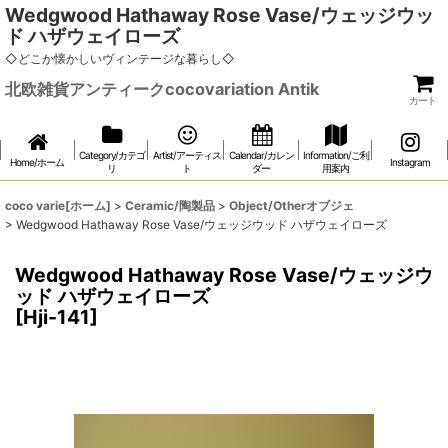
Wedgwood Hathaway Rose Vase/ウェッジウッ
ド ハザウェイローズ
◇どこか懐かしいヴィンテージな暮らし◇
北欧雑貨アンティークcocovariation Antik
カート
Category/カテゴ
Artist/アーティス
Calendar/カレン
Information/ご利
Home/ホーム
Instagram
リ
ト
ダー
用案内
coco varie[ホーム]
>
Ceramic/陶製品
>
Object/Otherオブジェ
>
Wedgwood Hathaway Rose Vase/ウェッジウッド ハザウェイローズ
Wedgwood Hathaway Rose Vase/ウェッジウ
ッド ハザウェイローズ
[
Hji-141
]