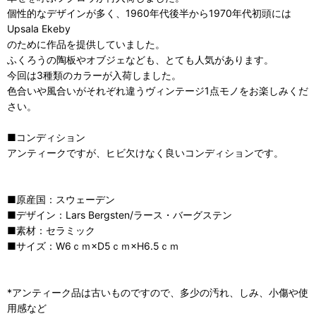
個性的なデザインが多く、1960年代後半から1970年代初頭には
Upsala Ekeby
のために作品を提供していました。
ふくろうの陶板やオブジェなども、とても人気があります。
今回は3種類のカラーが入荷しました。
色合いや風合いがそれぞれ違うヴィンテージ1点モノをお楽しみくだ
さい。
■コンディション
アンティークですが、ヒビ欠けなく良いコンディションです。
■原産国：スウェーデン
■デザイン：Lars Bergsten/ラース・バーグステン
■素材：セラミック
■サイズ：W6ｃｍ×D5ｃｍ×H6.5ｃｍ
*アンティーク品は古いものですので、多少の汚れ、しみ、小傷や使
用感など