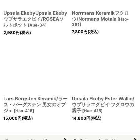
Upsala EkebyUpsala Ekeby
Norrmans Keramikフクロ
ウプサラエクビイ/ROSEAソ
ウ/Normans Motala
[
Hso-
ルトポット
381
]
[
Aue-34
]
7,800
円
(税込)
2,980
円
(税込)
Lars Bergsten Keramik/ラー
Upsala Ekeby Ester Wallin/
ス・バーグステン 男女のオブ
ウプサラエクビイ フクロウの
ジェ
親子
[
Hso-416
]
[
Hue-415
]
15,000
円
(税込)
14,800
円
(税込)