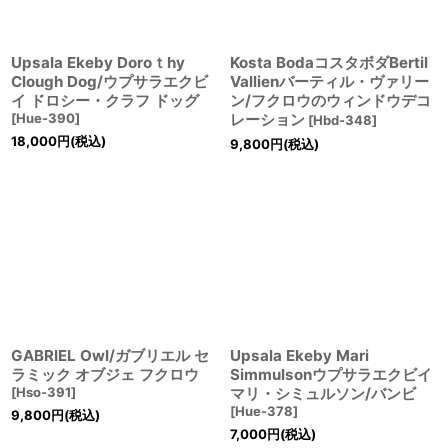
Upsala Ekeby Doroｔhy
Kosta BodaコスタボダBertil
Clough Dog/ウプサラエクビ
Vallienバーティル・ヴァリー
イ ドロシー・クラフ ドッグ
ン/フクロウのウィンドウデコ
[
Hue-390
]
レーション
[
Hbd-348
]
18,000
円
(税込)
9,800
円
(税込)
GABRIEL Owl/ガブリエル セ
Upsala Ekeby Mari
ラミック オブジェ フクロウ
Simmulsonウプサラエクビイ
[
Hso-391
]
マリ・シミュルソン/バンビ
[
Hue-378
]
9,800
円
(税込)
7,000
円
(税込)