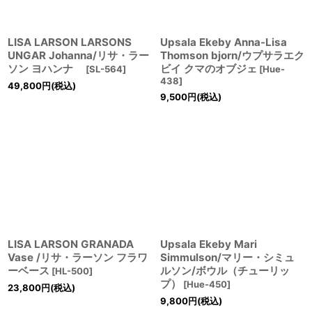
LISA LARSON LARSONS
Upsala Ekeby Anna-Lisa
UNGAR Johanna/リサ・ラー
Thomson bjorn/ウプサラエク
ソン ヨハンナ
ビイ クマのオブジェ
[
SL-564
]
[
Hue-
438
]
49,800
円
(税込)
9,500
円
(税込)
LISA LARSON GRANADA
Upsala Ekeby Mari
Vase /リサ・ラーソン フラワ
Simmulson/マリー・シミュ
ーベース
ルソン/ボウル（チューリッ
[
HL-500
]
プ）
[
Hue-450
]
23,800
円
(税込)
9,800
円
(税込)