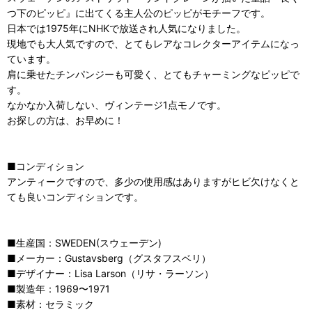
つ下のピッピ』に出てくる主人公のピッピがモチーフです。
日本では1975年にNHKで放送され人気になりました。
現地でも大人気ですので、とてもレアなコレクターアイテムになっ
ています。
肩に乗せたチンパンジーも可愛く、とてもチャーミングなピッピで
す。
なかなか入荷しない、ヴィンテージ1点モノです。
お探しの方は、お早めに！
■コンディション
アンティークですので、多少の使用感はありますがヒビ欠けなくと
ても良いコンディションです。
■生産国：SWEDEN(スウェーデン)
■メーカー：Gustavsberg（グスタフスベリ）
■デザイナー：Lisa Larson（リサ・ラーソン）
■製造年：1969〜1971
■素材：セラミック