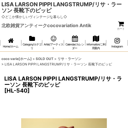
LISA LARSON PIPPI LANGSTRUMP/リサ・ラー
ソン 長靴下のピッピ
◇どこか懐かしいヴィンテージな暮らし◇
北欧雑貨アンティークcocovariation Antik
カート
Category/カテゴ
Artist/アーティス
Calendar/カレン
Information/ご利
Home/ホーム
Instagram
リ
ト
ダー
用案内
coco varie[ホーム]
>
SOLD OUT
>
リサ・ラーソン
>
LISA LARSON PIPPI LANGSTRUMP/リサ・ラーソン 長靴下のピッピ
LISA LARSON PIPPI LANGSTRUMP/リサ・ラ
ーソン 長靴下のピッピ
[
HL-540
]