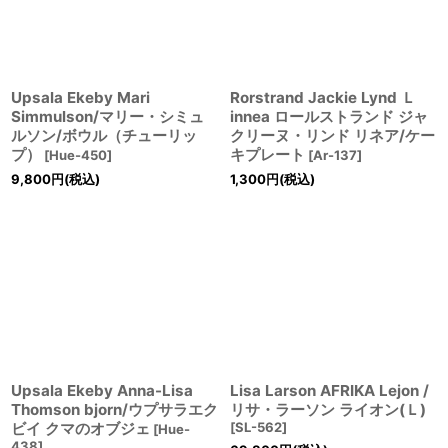
Upsala Ekeby Mari
Rorstrand Jackie Lynd Ｌ
Simmulson/マリー・シミュ
innea ロールストランド ジャ
ルソン/ボウル（チューリッ
クリーヌ・リンド リネア/ケー
プ）
キプレート
[
Hue-450
]
[
Ar-137
]
9,800
円
(税込)
1,300
円
(税込)
Upsala Ekeby Anna-Lisa
Lisa Larson AFRIKA Lejon /
Thomson bjorn/ウプサラエク
リサ・ラーソン ライオン(Ｌ)
ビイ クマのオブジェ
[
SL-562
]
[
Hue-
438
]