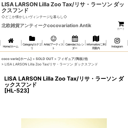
LISA LARSON Lilla Zoo Tax/リサ・ラーソン ダッ
クスフンド
◇どこか懐かしいヴィンテージな暮らし◇
北欧雑貨アンティークcocovariation Antik
カート
Category/カテゴ
Artist/アーティス
Calendar/カレン
Information/ご利
Home/ホーム
Instagram
リ
ト
ダー
用案内
coco varie[ホーム]
>
SOLD OUT
>
フィギュア/陶板/他
>
LISA LARSON Lilla Zoo Tax/リサ・ラーソン ダックスフンド
LISA LARSON Lilla Zoo Tax/リサ・ラーソン ダ
ックスフンド
[
HL-523
]