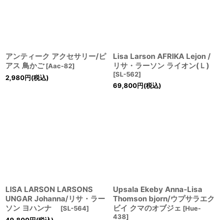
アンティーク アクセサリー/ピ
Lisa Larson AFRIKA Lejon /
アス 鳥かご
リサ・ラーソン ライオン(Ｌ)
[
Aac-82
]
[
SL-562
]
2,980
円
(税込)
69,800
円
(税込)
LISA LARSON LARSONS
Upsala Ekeby Anna-Lisa
UNGAR Johanna/リサ・ラー
Thomson bjorn/ウプサラエク
ソン ヨハンナ
ビイ クマのオブジェ
[
SL-564
]
[
Hue-
438
]
49,800
円
(税込)