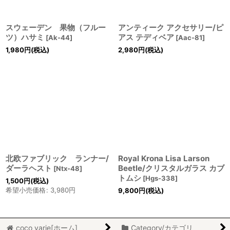
スウェーデン 果物（フルー
アンティーク アクセサリー/ピ
ツ）ハサミ
アス テディベア
[
Ak-44
]
[
Aac-81
]
1,980
円
(税込)
2,980
円
(税込)
北欧ファブリック ランナー/
Royal Krona Lisa Larson
ダーラヘスト
Beetle/クリスタルガラス カブ
[
Ntx-48
]
トムシ
[
Hgs-338
]
1,500
円
(税込)
希望小売価格
:
3,980
円
9,800
円
(税込)
coco varie[ホーム]
Category/カテゴリ