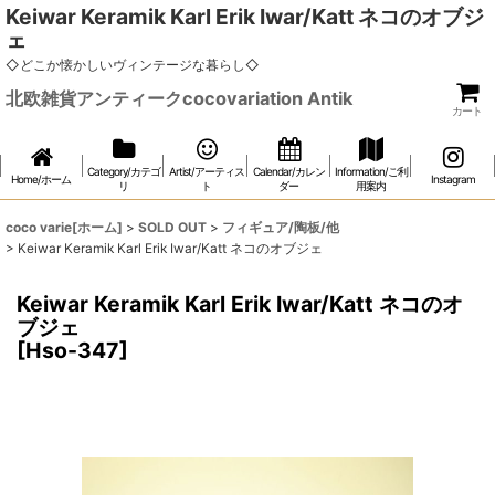
Keiwar Keramik Karl Erik Iwar/Katt ネコのオブジ
ェ
◇どこか懐かしいヴィンテージな暮らし◇
北欧雑貨アンティークcocovariation Antik
カート
Category/カテゴ
Artist/アーティス
Calendar/カレン
Information/ご利
Home/ホーム
Instagram
リ
ト
ダー
用案内
coco varie[ホーム]
>
SOLD OUT
>
フィギュア/陶板/他
>
Keiwar Keramik Karl Erik Iwar/Katt ネコのオブジェ
Keiwar Keramik Karl Erik Iwar/Katt ネコのオ
ブジェ
[
Hso-347
]