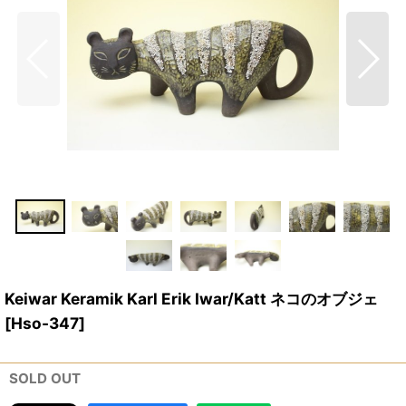
Keiwar Keramik Karl Erik Iwar/Katt ネコのオブジェ
[
Hso-347
]
SOLD OUT