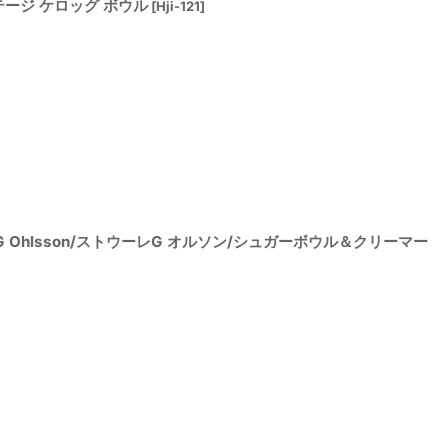
ヴィンテージ ケロッグ ボウル
[
Hji-121
]
/Sture G Ohlsson/ストウーレG オルソン/シュガーボウル＆クリーマー