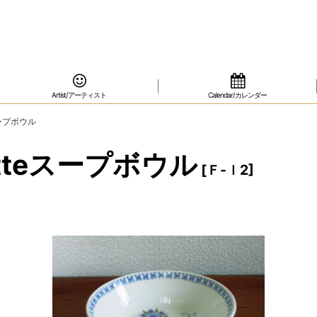
Artist/アーティスト
Calendar/カレンダー
スープボウル
otteスープボウル
[
Ｆ-ｌ2
]