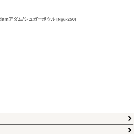
リAdamアダム/シュガーボウル
[
Ngu-250
]