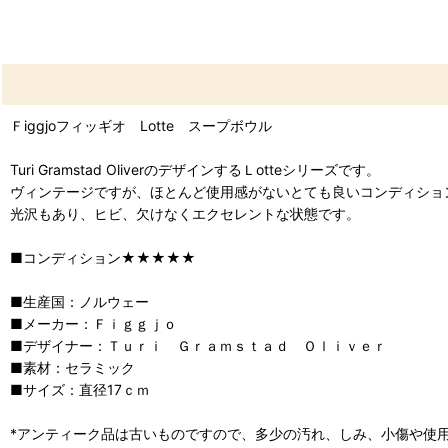
Ｆiggjoフィッギオ Lotte スープボウル
Turi Gramstad OliverのデザインするＬotteシリーズです。
ヴィンテージですが、ほとんど使用感がないとても良いコンディショ
光沢もあり、ヒビ、欠けなくエクセレントな状態です。
■コンディション★★★★★
■生産国：ノルウェー
■メーカー：Ｆｉｇｇｊｏ
■デザイナー：Ｔｕｒｉ Ｇｒａｍｓｔａｄ Ｏｌｉｖｅｒ
■素材：セラミック
■サイズ：直径17ｃｍ
*アンティーク品は古いものですので、多少の汚れ、しみ、小傷や使