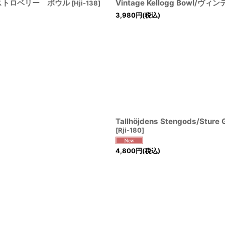
イルドストロベリー ボウル
Vintage Kellogg Bowl/
[
Hji-138
]
3,980
円
(税込)
Tallhöjdens Stengods
[
Rji-180
]
4,800
円
(税込)