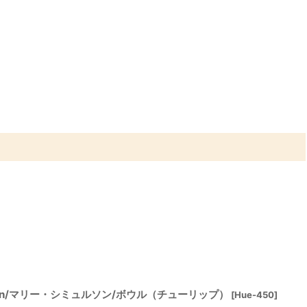
immulson/マリー・シミュルソン/ボウル（チューリップ）
[
Hue-450
]