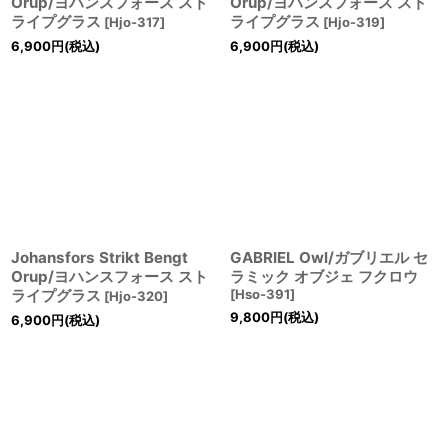
Orup/ヨハンスフォース スト
Orup/ヨハンスフォース スト
ライプグラス
ライプグラス
[
Hjo-317
]
[
Hjo-319
]
6,900
円
(税込)
6,900
円
(税込)
Johansfors Strikt Bengt
GABRIEL Owl/ガブリエル セ
Orup/ヨハンスフォース スト
ラミック オブジェ フクロウ
ライプグラス
[
Hso-391
]
[
Hjo-320
]
9,800
円
(税込)
6,900
円
(税込)