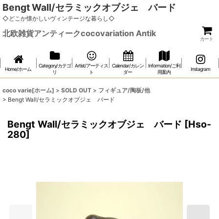
Bengt Wall/セラミックオブジェ バード
◇どこか懐かしいヴィンテージな暮らし◇
北欧雑貨アンティークcocovariation Antik
カート
Category/カテゴ
Artist/アーティス
Calendar/カレン
Information/ご利
Home/ホーム
Instagram
リ
ト
ダー
用案内
coco varie[ホーム]
>
SOLD OUT
>
フィギュア/陶板/他
>
Bengt Wall/セラミックオブジェ バード
Bengt Wall/セラミックオブジェ バード
[
Hso-
280
]