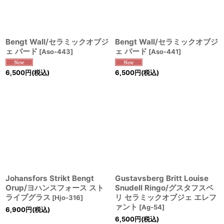
Bengt Wall/セラミックオブジ
Bengt Wall/セラミックオブジ
ェ バード
ェ バード
[
Aso-443
]
[
Aso-441
]
6,500
円
(税込)
6,500
円
(税込)
Johansfors Strikt Bengt
Gustavsberg Britt Louise
Orup/ヨハンスフォース スト
Snudell Ringo/グスタフスベ
ライプグラス
リ セラミックオブジェ エレフ
[
Hjo-316
]
ァント
[
Ag-54
]
6,900
円
(税込)
6,500
円
(税込)