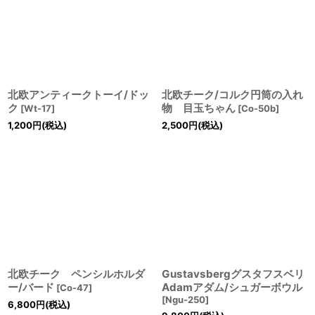
北欧アンティークトーイ/ドッ
北欧チーク/コルク円筒の入れ
ク
物 目玉ちゃん
[
Wt-17
]
[
Co-50b
]
1,200
円
(税込)
2,500
円
(税込)
北欧チーク ペンシルホルダ
Gustavsbergグスタフスベリ
ー/バード
Adamアダム/シュガーボウル
[
Co-47
]
[
Ngu-250
]
6,800
円
(税込)