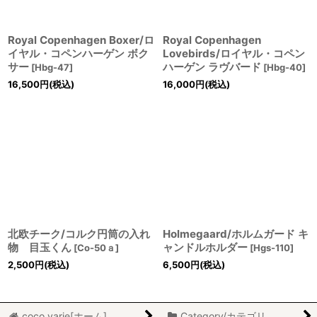
Royal Copenhagen Boxer/ロ
Royal Copenhagen
イヤル・コペンハーゲン ボク
Lovebirds/ロイヤル・コペン
サー
ハーゲン ラヴバード
[
Hbg-47
]
[
Hbg-40
]
16,500
円
(税込)
16,000
円
(税込)
北欧チーク/コルク円筒の入れ
Holmegaard/ホルムガード キ
物 目玉くん
ャンドルホルダー
[
Co-50ａ
]
[
Hgs-110
]
2,500
円
(税込)
6,500
円
(税込)
coco varie[ホーム]
Category/カテゴリ