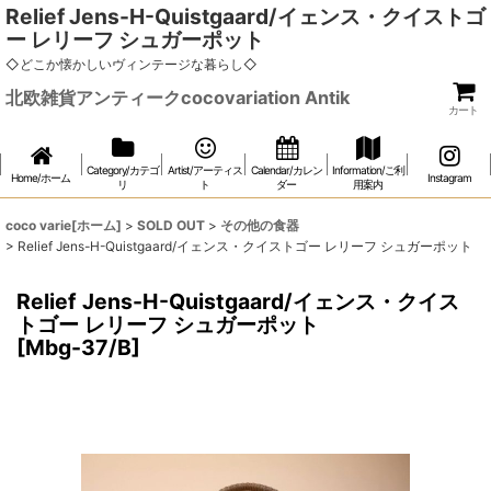
Relief Jens-H-Quistgaard/イェンス・クイストゴ
ー レリーフ シュガーポット
◇どこか懐かしいヴィンテージな暮らし◇
北欧雑貨アンティークcocovariation Antik
カート
Category/カテゴ
Artist/アーティス
Calendar/カレン
Information/ご利
Home/ホーム
Instagram
リ
ト
ダー
用案内
coco varie[ホーム]
>
SOLD OUT
>
その他の食器
>
Relief Jens-H-Quistgaard/イェンス・クイストゴー レリーフ シュガーポット
Relief Jens-H-Quistgaard/イェンス・クイス
トゴー レリーフ シュガーポット
[
Mbg-37/B
]