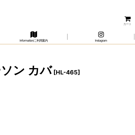
カート
Information/ご利用案内
Instagram
ラーソン カバ
[
HL-465
]