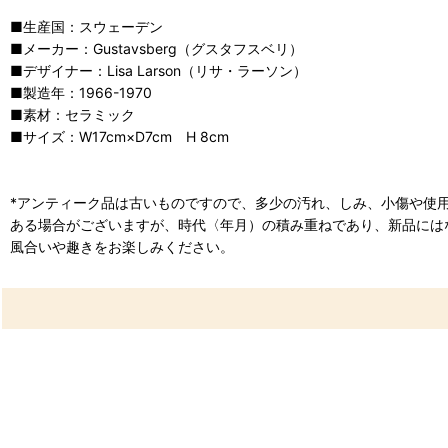
■生産国：スウェーデン
■メーカー：Gustavsberg（グスタフスベリ）
■デザイナー：Lisa Larson（リサ・ラーソン）
■製造年：1966-1970
■素材：セラミック
■サイズ：W17cm×D7cm H 8cm
*アンティーク品は古いものですので、多少の汚れ、しみ、小傷や使
ある場合がございますが、時代〈年月）の積み重ねであり、新品には
風合いや趣きをお楽しみください。