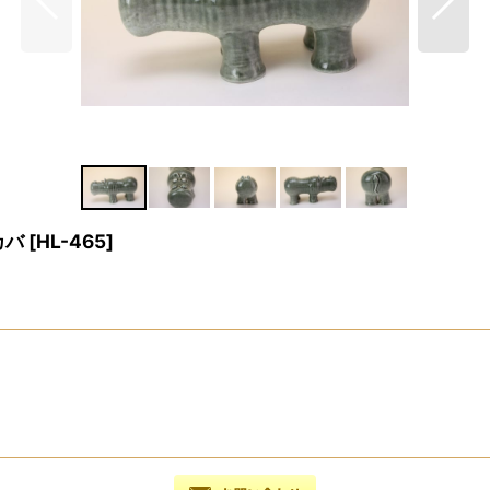
カバ
[
HL-465
]