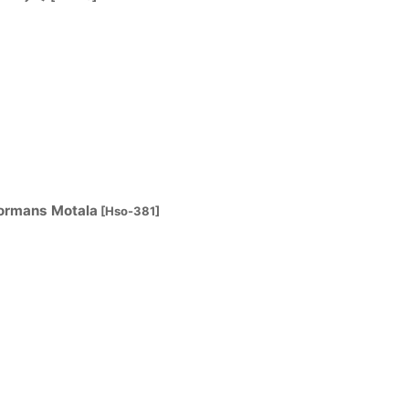
rmans Motala
[
Hso-381
]