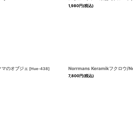
1,980
円
(税込)
ビイ クマのオブジェ
Norrmans Keramikフクロウ/No
[
Hue-438
]
7,800
円
(税込)