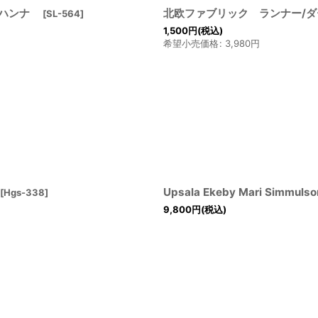
ン ヨハンナ
北欧ファブリック ランナー/
[
SL-564
]
1,500
円
(税込)
希望小売価格
:
3,980
円
Upsala Ekeby Mari S
[
Hgs-338
]
9,800
円
(税込)