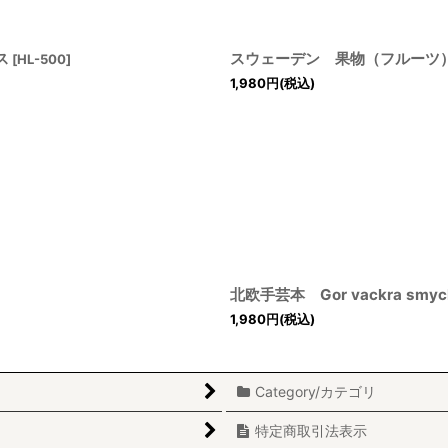
ス
スウェーデン 果物（フルーツ
[
HL-500
]
1,980
円
(税込)
北欧手芸本 Gor vackra smy
1,980
円
(税込)
Category/カテゴリ
特定商取引法表示