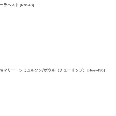
ダーラヘスト
[
Ntx-48
]
immulson/マリー・シミュルソン/ボウル（チューリップ）
[
Hue-450
]