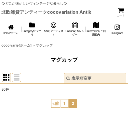
◇どこか懐かしいヴィンテージな暮らし◇
北欧雑貨アンティークcocovariation Antik
カート
Category/カテゴ
Artist/アーティス
Calendar/カレン
Information/ご利
Home/ホーム
Instagram
リ
ト
ダー
用案内
coco varie[ホーム]
>
マグカップ
マグカップ
表示順変更
閉じる
80
件
表示数
:
«
前
1
2
在庫あり
並び順
: