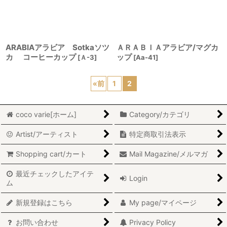
ARABIAアラビア Sotkaソツ
ＡＲＡＢＩＡアラビア/マグカ
カ コーヒーカップ
ップ
[
Ａ-3
]
[
Aa-41
]
«
前
1
2
coco varie[ホーム]
Category/カテゴリ
Artist/アーティスト
特定商取引法表示
Shopping cart/カート
Mail Magazine/メルマガ
最近チェックしたアイテ
Login
ム
新規登録はこちら
My page/マイページ
お問い合わせ
Privacy Policy